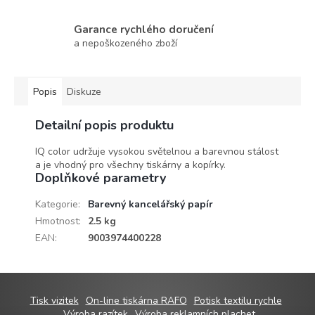
Garance rychlého doručení
a nepoškozeného zboží
Popis
Diskuze
Detailní popis produktu
IQ color udržuje vysokou světelnou a barevnou stálost
a je vhodný pro všechny tiskárny a kopírky.
Doplňkové parametry
Kategorie
:
Barevný kancelářský papír
Hmotnost
:
2.5 kg
EAN
:
9003974400228
Z
Tisk vizitek
On-line tiskárna RAFO
Potisk textilu rychle
Výroba razítek
Výroba reklamních plachet