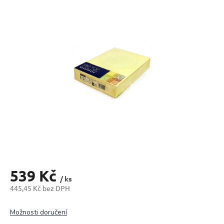
produktu
je
0,0
z
5
hvězdiček.
539 Kč
/ ks
445,45 Kč bez DPH
Měrná
cena:
Možnosti doručení