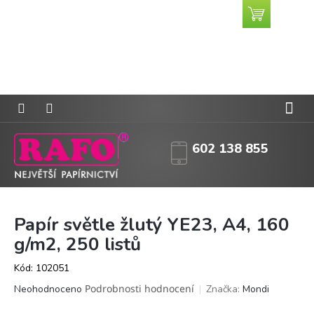
Přejít
Nákupní
CZK
na
košík
obsah
602 138 855
Papír světle žlutý YE23, A4, 160
g/m2, 250 listů
Kód:
102051
Průměrné
Podrobnosti hodnocení
Značka:
Mondi
Neohodnoceno
hodnocení