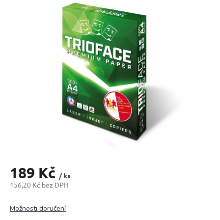
produktu
je
0,0
z
5
hvězdiček.
189 Kč
/ ks
156,20 Kč bez DPH
Měrná
cena:
Možnosti doručení