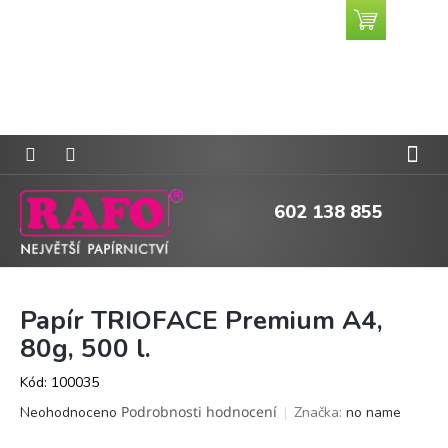
Přejít
Nákupní
CZK
na
košík
obsah
602 138 855
Papír TRIOFACE Premium A4,
80g, 500 l.
Kód:
100035
Průměrné
Podrobnosti hodnocení
Značka:
no name
Neohodnoceno
hodnocení