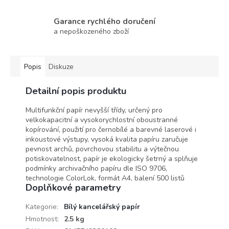
Garance rychlého doručení
a nepoškozeného zboží
Popis
Diskuze
Detailní popis produktu
Multifunkční papír nevyšší třídy, určený pro
velkokapacitní a vysokorychlostní oboustranné
kopírování, použití pro černobílé a barevné laserové i
inkoustové výstupy, vysoká kvalita papíru zaručuje
pevnost archů, povrchovou stabilitu a výtečnou
potiskovatelnost, papír je ekologicky šetrný a splňuje
podmínky archivačního papíru dle ISO 9706,
technologie ColorLok, formát A4, balení 500 listů
Doplňkové parametry
Kategorie
:
Bílý kancelářský papír
Hmotnost
:
2.5 kg