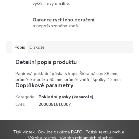
vyšší slevy docílíte.
Garance rychlého doručení
a nepoškozeného zboží
Popis
Diskuze
Detailní popis produktu
Papírová pokladní páska s kopií. Šířka pásky: 38 mm,
průměr kotoučku 60 mm, průměr vnitřní špulky: 12 mm
Doplňkové parametry
Kategorie
:
Pokladní pásky (kasarole)
EAN
:
2000051810007
Z
Tisk vizitek
On-line tiskárna RAFO
Potisk textilu rychle
á
Výroba razítek
Výroba reklamních plachet