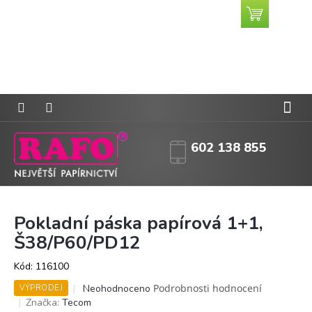
Přejít
Nákupní
CZK
na
košík
obsah
602 138 855
Pokladní páska papírová 1+1,
Š38/P60/PD12
Kód:
116100
Průměrné
Podrobnosti hodnocení
Neohodnoceno
VÝPRODEJ
hodnocení
Značka:
Tecom