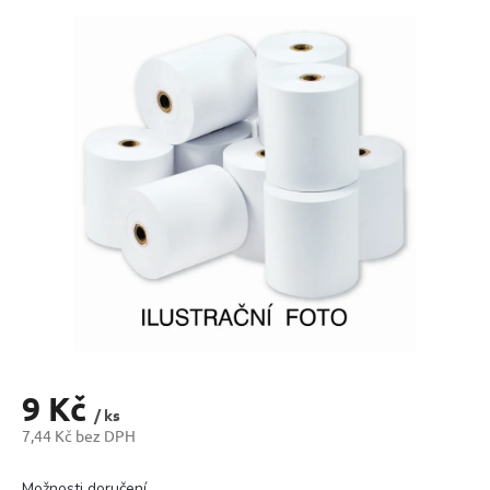
produktu
je
0,0
z
5
hvězdiček.
9 Kč
/ ks
7,44 Kč bez DPH
Měrná
cena:
Možnosti doručení