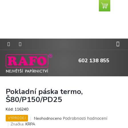
Přejít
Nákupní
CZK
na
košík
obsah
602 138 855
Pokladní páska termo,
Š80/P150/PD25
Kód:
116240
Průměrné
Podrobnosti hodnocení
Neohodnoceno
VÝPRODEJ
hodnocení
Značka:
KRPA