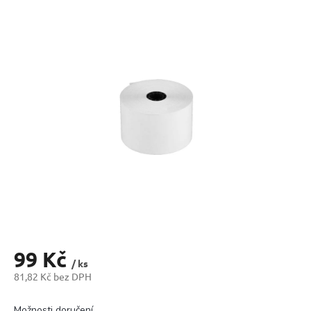
produktu
je
0,0
z
5
hvězdiček.
99 Kč
/ ks
81,82 Kč bez DPH
Měrná
cena:
Možnosti doručení