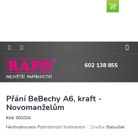
Přejít
Nákupní
CZK
na
košík
obsah
602 138 855
Přání BeBechy A6, kraft -
Novomanželům
Kód:
001016
Průměrné
Podrobnosti hodnocení
Značka:
Baloušek
Neohodnoceno
hodnocení