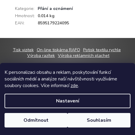
Kategorie
:
Přání a oznámení
Hmotnost
:
0.014 kg
EAN
:
8595179224095
Z
Tisk vizitek
On-line tiskárna RAFO
Potisk textilu rychle
á
Výroba razítek
Výroba reklamních plachet
p
a
K personalizaci obsahu a reklam, poskytování funkcí
t
sociálních médií a analýze naší návštěvnosti využíváme
í
Copyright 2026
RAFOshop
. Všechna práva vyhrazena.
Upravit nastavení
soubory cookies. Více informací
zde
.
cookies
Grafický návrh vytvořil a na Shoptet implementoval
Tomáš Hlad
&
Nastavení
Shoptetak.cz
.
Odmítnout
Souhlasím
Vytvořil Shoptet