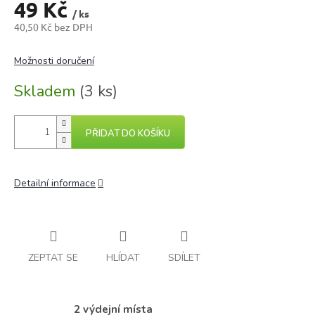
49 Kč
/ ks
40,50 Kč bez DPH
Měrná
cena:
Možnosti doručení
Skladem
(3 ks)
PŘIDAT DO KOŠÍKU
Detailní informace
ZEPTAT SE
HLÍDAT
SDÍLET
2 výdejní místa