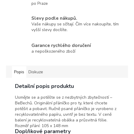
po Praze
Slevy podle nákupů.
Vaše nákupy se sčítají. Čím více nakoupíte, tím
vyšší slevy docílíte.
Garance rychlého doručení
a nepoškozeného zboží
Popis
Diskuze
Detailní popis produktu
Usmějte se a potěšte se z nezbytných zbytečností –
BeBechů. Originální přáníčko pro ty, které chcete
potěšit a pobavit. Ručně psané přáníčko je vyrobeno z
recyklovatelného papíru, uvntř je bez textu. V ceně
balení je recyklovatelná obálka a průsvitná fólie.
Rozměř přání: 105 x 148 mm
Doplňkové parametry