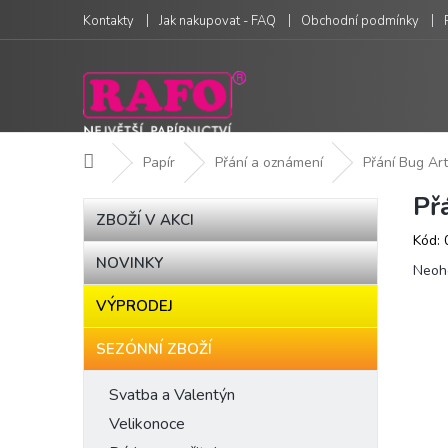
Přejít
Kontakty
Jak nakupovat - FAQ
Obchodní podmínky
na
obsah
Domů
Papír
Přání a oznámení
Přání Bug Art
Př
P
Přeskočit
ZBOŽÍ V AKCI
kategorie
o
Kód:
s
NOVINKY
Prům
t
Neoh
hodn
r
VÝPRODEJ
produ
a
je
n
0,0
SEZÓNNÍ ZBOŽÍ
n
z
í
5
Svatba a Valentýn
hvězd
p
Velikonoce
a