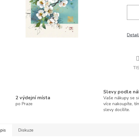
Detail
TI
Slevy podle ná
2 výdejní místa
Vaše nákupy se sčí
po Praze
více nakoupíte, tí
slevy docílíte.
pis
Diskuze