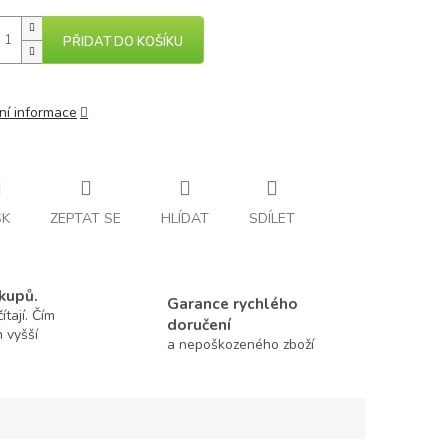
PŘIDAT DO KOŠÍKU
ní informace
SK
ZEPTAT SE
HLÍDAT
SDÍLET
kupů.
Garance rychlého
tají. Čím
doručení
m vyšší
a nepoškozeného zboží