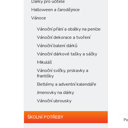
n
Dárky pro učitele
e
Halloween a čarodějnice
l
Vánoce
Vánoční přání a obálky na peníze
Vánoční dekorace a tvoření
Vánoční balení dárků
Vánoční dárkové tašky a sáčky
Mikuláš
Vánoční svíčky, prskavky a
františky
Betlémy a adventní kalendáře
Jmenovky na dárky
Vánoční ubrousky
ŠKOLNÍ POTŘEBY
Po