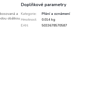
Doplňkové parametry
embosovaná a
Kategorie
:
Přání a oznámení
 šedou obálkou
Hmotnost
:
0.014 kg
EAN
:
5033678570587