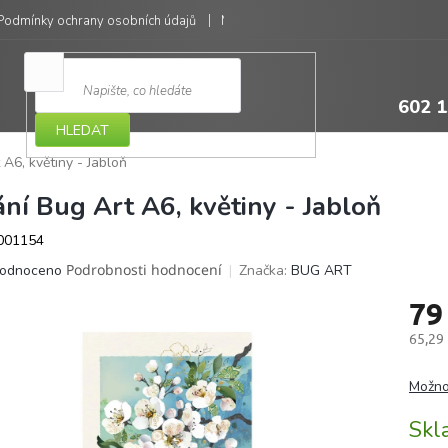
Podmínky ochrany osobních údajů
Moje objednávka
602 1
HLEDAT
 A6, květiny - Jabloň
ání Bug Art A6, květiny - Jabloň
001154
ěrné
Podrobnosti hodnocení
Značka:
BUG ART
odnoceno
ocení
79
ktu
65,29
Měrná
cena:
Možno
iček.
Sk