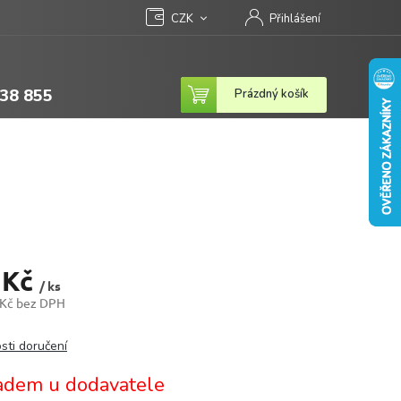
CZK
Přihlášení
38 855
Nákupní
Prázdný košík
košík
 Kč
/ ks
 Kč bez DPH
sti doručení
adem u dodavatele