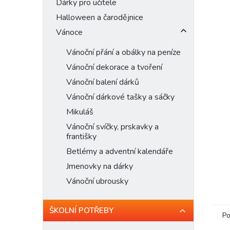
n
Dárky pro učitele
e
Halloween a čarodějnice
l
Vánoce
Vánoční přání a obálky na peníze
Vánoční dekorace a tvoření
Vánoční balení dárků
Vánoční dárkové tašky a sáčky
Mikuláš
Vánoční svíčky, prskavky a
františky
Betlémy a adventní kalendáře
Jmenovky na dárky
Vánoční ubrousky
ŠKOLNÍ POTŘEBY
Po