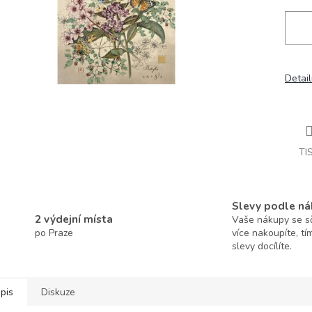
Detail
TI
Slevy podle ná
2 výdejní místa
Vaše nákupy se sčí
po Praze
více nakoupíte, tí
slevy docílíte.
pis
Diskuze