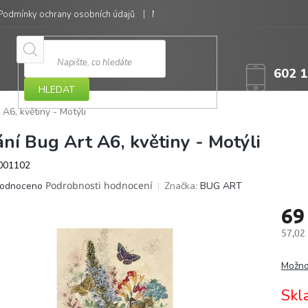
Podmínky ochrany osobních údajů
Moje objednávka
602 1
HLEDAT
 A6, květiny - Motýli
ání Bug Art A6, květiny - Motýli
001102
ěrné
Podrobnosti hodnocení
Značka:
BUG ART
odnoceno
ocení
69
ktu
57,02
Měrná
cena:
Možno
iček.
Skl