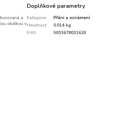
Doplňkové parametry
embosovaná a
Kategorie
:
Přání a oznámení
ílou obálkou v
Hmotnost
:
0.014 kg
EAN
:
5033678031620