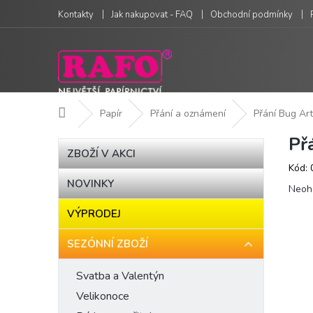
Přejít
Kontakty
Jak nakupovat - FAQ
Obchodní podmínky
na
obsah
Domů
Papír
Přání a oznámení
Přání Bug Art
Př
P
Přeskočit
ZBOŽÍ V AKCI
kategorie
o
Kód:
s
NOVINKY
Prům
t
Neoh
hodn
r
VÝPRODEJ
produ
a
je
n
0,0
SEZÓNNÍ ZBOŽÍ
n
z
í
5
Svatba a Valentýn
hvězd
p
Velikonoce
a