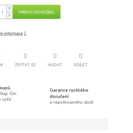
PŘIDAT DO KOŠÍKU
ní informace
SK
ZEPTAT SE
HLÍDAT
SDÍLET
kupů.
Garance rychlého
tají. Čím
doručení
m vyšší
a nepoškozeného zboží