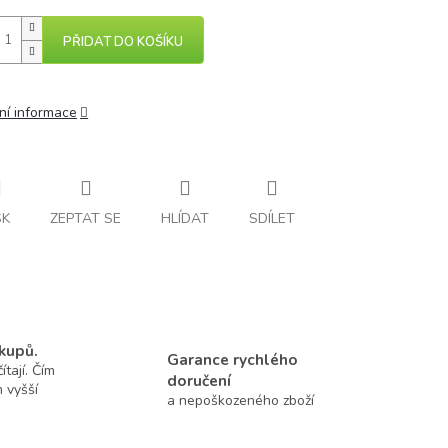
PŘIDAT DO KOŠÍKU
ní informace
SK
ZEPTAT SE
HLÍDAT
SDÍLET
kupů.
Garance rychlého
tají. Čím
doručení
m vyšší
a nepoškozeného zboží