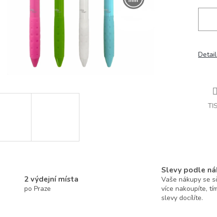
Detail
TI
Slevy podle ná
2 výdejní místa
Vaše nákupy se sčí
po Praze
více nakoupíte, tí
slevy docílíte.