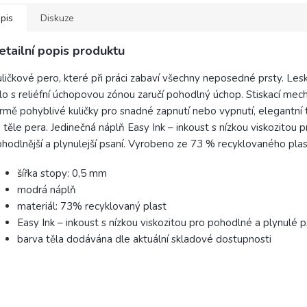
pis
Diskuze
etailní popis produktu
ličkové pero, které při práci zabaví všechny neposedné prsty. Les
lo s reliéfní úchopovou zónou zaručí pohodlný úchop. Stiskací mec
rmě pohyblivé kuličky pro snadné zapnutí nebo vypnutí, elegantní 
 těle pera. Jedinečná náplň Easy Ink – inkoust s nízkou viskozitou p
hodlnější a plynulejší psaní. Vyrobeno ze 73 % recyklovaného plas
šířka stopy: 0,5 mm
modrá náplň
materiál: 73% recyklovaný plast
Easy Ink – inkoust s nízkou viskozitou pro pohodlné a plynulé p
barva těla dodávána dle aktuální skladové dostupnosti