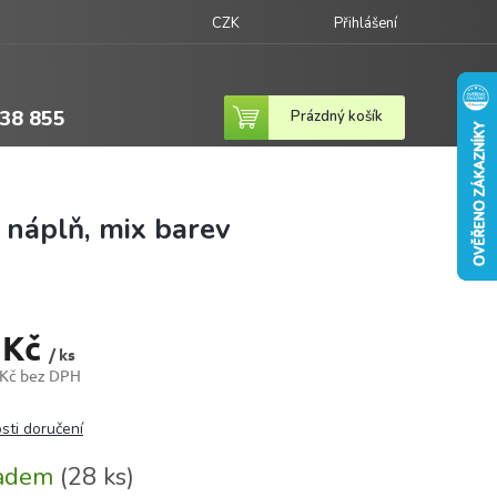
CZK
Přihlášení
38 855
Nákupní
Prázdný košík
košík
náplň, mix barev
 Kč
/ ks
 Kč bez DPH
sti doručení
ladem
(28 ks)