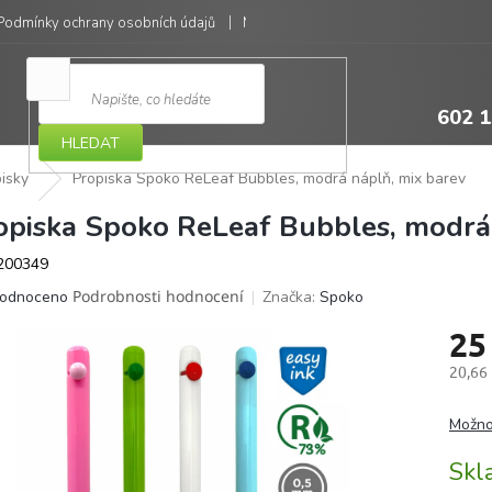
Podmínky ochrany osobních údajů
Moje objednávka
602 1
HLEDAT
isky
Propiska Spoko ReLeaf Bubbles, modrá náplň, mix barev
opiska Spoko ReLeaf Bubbles, modrá 
200349
ěrné
Podrobnosti hodnocení
Značka:
Spoko
odnoceno
ocení
25
ktu
20,66
Měrná
cena:
Možno
iček.
Sk