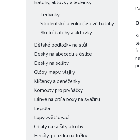
Batohy, aktovky a ledvinky
Po
Ledvinky
D
Studentské a volnočasové batohy
Školní batohy a aktovky
Ku
tě
Dětské podložky na stůl
fo
Desky na abecedu a číslice
na
Desky na sešity
po
Glóby, mapy, vlajky
Klíčenky a peněženky
Kornouty pro prvňáčky
Láhve na pití a boxy na svačinu
Lepidla
Lupy zvětšovací
Obaly na sešity a knihy
Penály, pouzdra na tužky