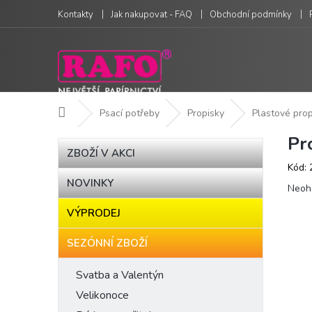
Přejít
Kontakty
Jak nakupovat - FAQ
Obchodní podmínky
na
obsah
Domů
Psací potřeby
Propisky
Plastové prop
Pr
P
Přeskočit
ZBOŽÍ V AKCI
kategorie
o
Kód:
s
NOVINKY
Prům
t
Neoh
hodn
r
VÝPRODEJ
produ
a
je
n
0,0
SEZÓNNÍ ZBOŽÍ
n
z
í
5
Svatba a Valentýn
hvězd
p
Velikonoce
a