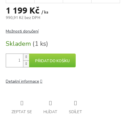
1 199 Kč
/ ks
990,91 Kč bez DPH
Měrná
cena:
Možnosti doručení
Skladem
(1 ks)
PŘIDAT DO KOŠÍKU
Detailní informace
ZEPTAT SE
HLÍDAT
SDÍLET