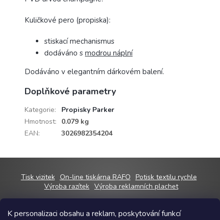
Kuličkové pero (propiska):
stiskací mechanismus
dodáváno s
modrou náplní
Dodáváno v elegantním dárkovém balení.
Doplňkové parametry
Kategorie
:
Propisky Parker
Hmotnost
:
0.079 kg
EAN
:
3026982354204
Z
Tisk vizitek
On-line tiskárna RAFO
Potisk textilu rychle
á
Výroba razítek
Výroba reklamních plachet
p
a
K personalizaci obsahu a reklam, poskytování funkcí