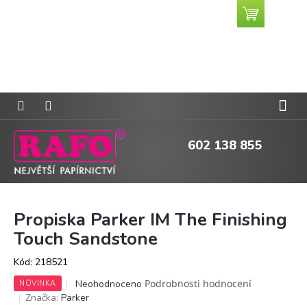
Přejít
Nákupní
CZK
na
košík
obsah
602 138 855
Propiska Parker IM The Finishing
Touch Sandstone
Kód:
218521
Průměrné
Podrobnosti hodnocení
Neohodnoceno
NOVINKA
hodnocení
Značka:
Parker