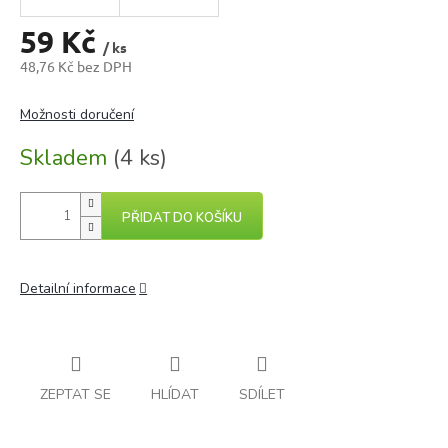
59 Kč
/ ks
48,76 Kč bez DPH
Měrná
cena:
Možnosti doručení
Skladem
(4 ks)
PŘIDAT DO KOŠÍKU
Detailní informace
ZEPTAT SE
HLÍDAT
SDÍLET