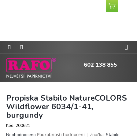
Přejít
Nákupní
CZK
na
košík
obsah
602 138 855
Propiska Stabilo NatureCOLORS
Wildflower 6034/1-41,
burgundy
Kód:
200621
Průměrné
Podrobnosti hodnocení
Značka:
Stabilo
Neohodnoceno