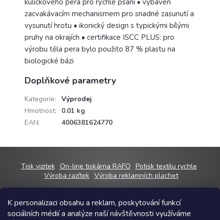
kuličkového pera pro rychlé psaní • vybaven
zacvakávacím mechanismem pro snadné zasunutí a
vysunutí hrotu • ikonický design s typickými bílými
pruhy na okrajích • certifikace ISCC PLUS: pro
výrobu těla pera bylo použito 87 % plastu na
biologické bázi
Doplňkové parametry
Kategorie
:
Výprodej
Hmotnost
:
0.01 kg
EAN
:
4006381624770
Z
Tisk vizitek
On-line tiskárna RAFO
Potisk textilu rychle
á
Výroba razítek
Výroba reklamních plachet
p
a
K personalizaci obsahu a reklam, poskytování funkcí
t
sociálních médií a analýze naší návštěvnosti využíváme