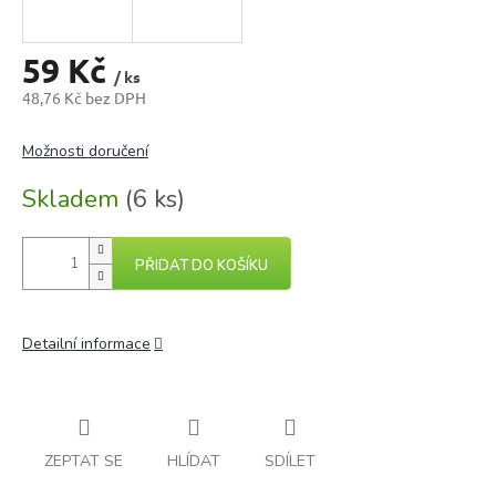
59 Kč
/ ks
48,76 Kč bez DPH
Měrná
cena:
Možnosti doručení
Skladem
(6 ks)
PŘIDAT DO KOŠÍKU
Detailní informace
ZEPTAT SE
HLÍDAT
SDÍLET