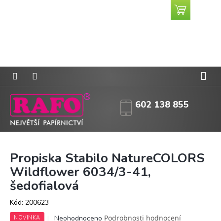
Přejít
Nákupní
CZK
na
košík
obsah
602 138 855
Propiska Stabilo NatureCOLORS
Wildflower 6034/3-41,
šedofialová
Kód:
200623
Průměrné
Podrobnosti hodnocení
Neohodnoceno
NOVINKA