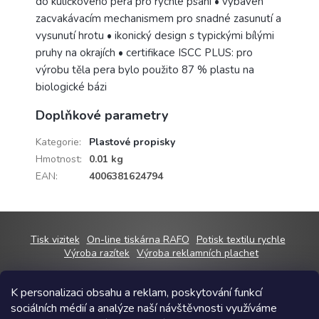
do kuličkového pera pro rychlé psaní • vybaven
zacvakávacím mechanismem pro snadné zasunutí a
vysunutí hrotu • ikonický design s typickými bílými
pruhy na okrajích • certifikace ISCC PLUS: pro
výrobu těla pera bylo použito 87 % plastu na
biologické bázi
Doplňkové parametry
Kategorie
:
Plastové propisky
Hmotnost
:
0.01 kg
EAN
:
4006381624794
Z
Tisk vizitek
On-line tiskárna RAFO
Potisk textilu rychle
á
Výroba razítek
Výroba reklamních plachet
p
a
K personalizaci obsahu a reklam, poskytování funkcí
t
sociálních médií a analýze naší návštěvnosti využíváme
í
Copyright 2026
RAFOshop
. Všechna práva vyhrazena.
Upravit nastavení