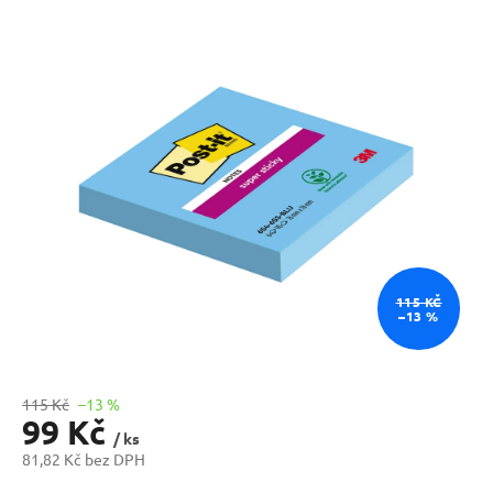
produktu
je
0,0
z
5
hvězdiček.
115 KČ
–13 %
115 Kč
–13 %
99 Kč
/ ks
81,82 Kč bez DPH
Měrná