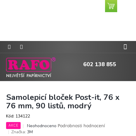
Přejít
Nákupní
CZK
na
košík
obsah
602 138 855
Samolepicí bloček Post-it, 76 x
76 mm, 90 listů, modrý
Kód:
134122
Průměrné
Podrobnosti hodnocení
Neohodnoceno
AKCE
hodnocení
Značka:
3M