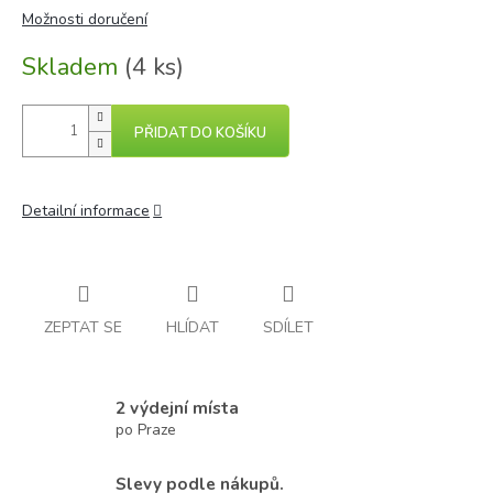
cena:
Možnosti doručení
Skladem
(4 ks)
PŘIDAT DO KOŠÍKU
Detailní informace
ZEPTAT SE
HLÍDAT
SDÍLET
2 výdejní místa
po Praze
Slevy podle nákupů.