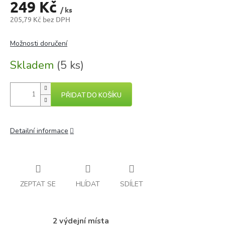
249 Kč
/ ks
205,79 Kč bez DPH
Měrná
cena:
Možnosti doručení
Skladem
(5 ks)
PŘIDAT DO KOŠÍKU
Detailní informace
ZEPTAT SE
HLÍDAT
SDÍLET
2 výdejní místa