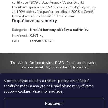
certifikace FSC® a Blue Angel • Vazba: Dvojitá
kroužková spirála Twin Wire • Pevné desky - vyrobeny
ze 100% sběrového papíru, certifikace FSC® • Černé
knihařské plátno • formát 353 x 250 mm
Doplňkové parametry
Kategorie
:
Kreslící kartony, skicáky a náčrtníky
Hmotnost
:
0.571 kg
EAN
:
8595014829201
Z
Tisk vizitek
On-line tiskárna RAFO
Potisk textilu rychle
á
Výroba razítek
Výroba reklamních plachet
p
a
K personalizaci obsahu a reklam, poskytování funkcí
t
sociálních médií a analýze naší návštěvnosti využíváme
í
Copyright 2026
RAFOshop
. Všechna práva vyhrazena.
Upravit nastavení
soubory cookies. Více informací
zde
.
cookies
Grafický návrh vytvořil a na Shoptet implementoval
Tomáš Hlad
&
Nastavení
Shoptetak.cz
.