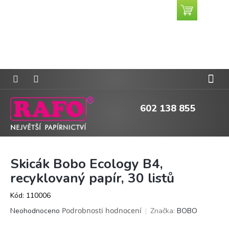
Přejít
Nákupní
CZK
na
košík
obsah
602 138 855
Skicák Bobo Ecology B4,
recyklovaný papír, 30 listů
Kód:
110006
Průměrné
Podrobnosti hodnocení
Značka:
BOBO
Neohodnoceno
hodnocení