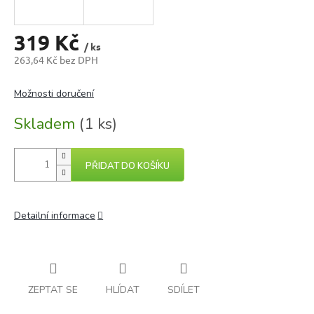
319 Kč
/ ks
263,64 Kč bez DPH
Měrná
cena:
Možnosti doručení
Skladem
(1 ks)
PŘIDAT DO KOŠÍKU
Detailní informace
ZEPTAT SE
HLÍDAT
SDÍLET