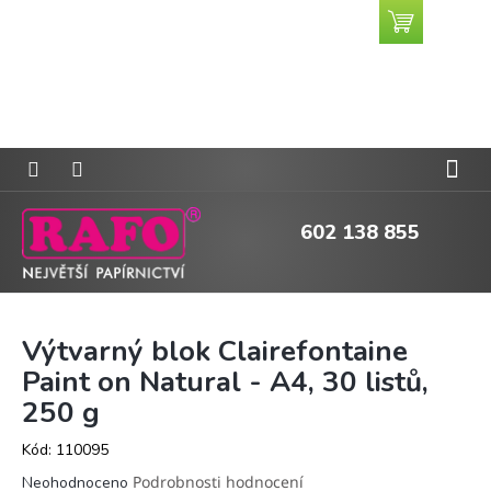
Přejít
Nákupní
CZK
na
košík
obsah
602 138 855
Výtvarný blok Clairefontaine
Paint on Natural - A4, 30 listů,
250 g
Kód:
110095
Průměrné
Podrobnosti hodnocení
Neohodnoceno