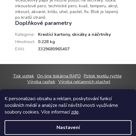
víceúcelový papír je možné použít na techniky: tužka,
inkoustové pero, technické pero, kvaš, temperu, akryl,
inkoust, akvarel, krídu, uhel, pastel, fix. Blok je lepený
po kratší straně.
Doplňkové parametry
Kategorie
:
Kreslící kartony, skicáky a náčrtníky
Hmotnost
:
0.228 kg
EAN
:
3329680965407
Z
Tisk vizitek
On-line tiskárna RAFO
Potisk textilu rychle
á
Výroba razítek
Výroba reklamních plachet
p
a
K personalizaci obsahu a reklam, poskytování funkcí
t
sociálních médií a analýze naší návštěvnosti využíváme
í
Copyright 2026
RAFOshop
. Všechna práva vyhrazena.
Upravit nastavení
soubory cookies. Více informací
zde
.
cookies
Grafický návrh vytvořil a na Shoptet implementoval
Tomáš Hlad
&
Nastavení
Shoptetak.cz
.