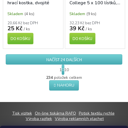
hrací kostka, dvojité
College 5 x 100 lístků,
15 x 50 mm
Skladem
(4 ks)
Skladem
(9 ks)
20,66 Kč bez DPH
32,23 Kč bez DPH
25 Kč
39 Kč
/ ks
/ ks
DO KOŠÍKU
DO KOŠÍKU
NAČÍST 24 DALŠÍCH
S
1
10
t
O
r
234
položek celkem
v
á
NAHORU
l
n
á
k
o
d
v
a
á
c
n
Z
í
Tisk vizitek
On-line tiskárna RAFO
Potisk textilu rychle
í
p
á
Výroba razítek
Výroba reklamních plachet
r
p