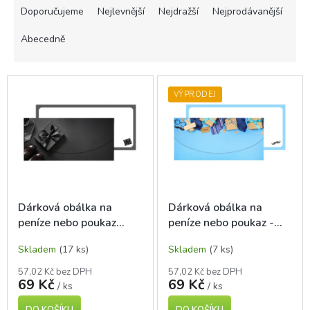
a
Doporučujeme
Nejlevnější
Nejdražší
Nejprodávanější
z
e
Abecedně
n
í
V
p
ý
VÝPRODEJ
r
p
o
i
d
s
u
p
k
r
t
o
ů
d
Dárková obálka na
Dárková obálka na
u
peníze nebo poukaz
peníze nebo poukaz -
k
Černá elegance
Kravaty
t
Skladem
(17 ks)
Skladem
(7 ks)
ů
57,02 Kč bez DPH
57,02 Kč bez DPH
69 Kč
69 Kč
/ ks
/ ks
DO KOŠÍKU
DO KOŠÍKU