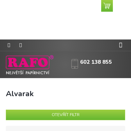
Přejít
Nákupní
CZK
na
košík
obsah
602 138 855
Alvarak
OTEVŘÍT FILTR
Ř