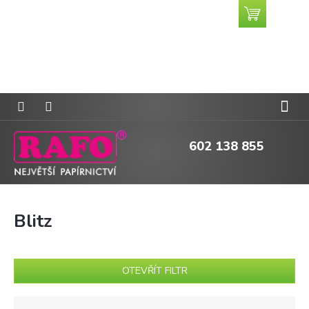
Přejít
Nákupní
CZK
na
košík
obsah
602 138 855
Blitz
OTEVŘÍT FILTR
Ř