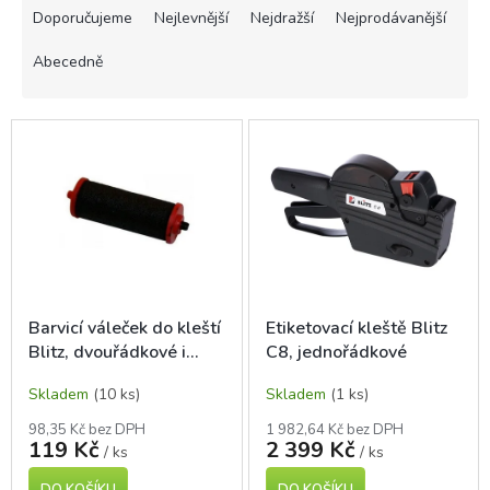
a
Doporučujeme
Nejlevnější
Nejdražší
Nejprodávanější
z
e
Abecedně
n
í
V
p
ý
r
p
o
i
d
s
u
p
k
r
t
o
ů
d
Barvicí váleček do kleští
Etiketovací kleště Blitz
u
Blitz, dvouřádkové i
C8, jednořádkové
k
jednořádkové
t
Skladem
(10 ks)
Skladem
(1 ks)
ů
98,35 Kč bez DPH
1 982,64 Kč bez DPH
119 Kč
2 399 Kč
/ ks
/ ks
DO KOŠÍKU
DO KOŠÍKU