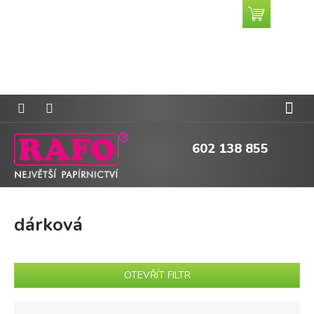
Přejít
Nákupní
CZK
na
košík
obsah
602 138 855
dárková
OTEVŘÍT FILTR
Ř