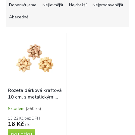
a
Doporučujeme
Nejlevnější
Nejdražší
Nejprodávanější
z
e
Abecedně
n
í
V
p
ý
r
p
o
i
d
s
u
p
k
r
t
o
ů
d
Rozeta dárková kraftová
u
10 cm, s metalickými
k
hvězdami
t
Skladem
(>50 ks)
ů
13,22 Kč bez DPH
16 Kč
/ ks
DO KOŠÍKU