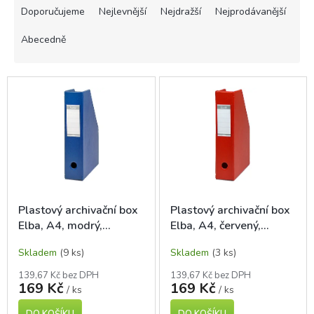
a
Doporučujeme
Nejlevnější
Nejdražší
Nejprodávanější
z
e
Abecedně
n
í
V
p
ý
r
p
o
i
d
s
u
p
k
r
t
o
ů
d
Plastový archivační box
Plastový archivační box
u
Elba, A4, modrý,
Elba, A4, červený,
k
skládaný
skládaný
t
Skladem
(9 ks)
Skladem
(3 ks)
ů
139,67 Kč bez DPH
139,67 Kč bez DPH
169 Kč
169 Kč
/ ks
/ ks
DO KOŠÍKU
DO KOŠÍKU