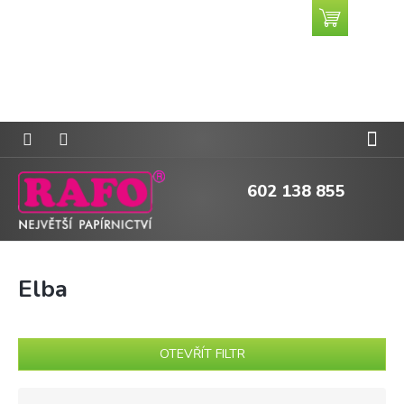
Přejít
Nákupní
CZK
na
košík
obsah
602 138 855
Elba
OTEVŘÍT FILTR
Ř