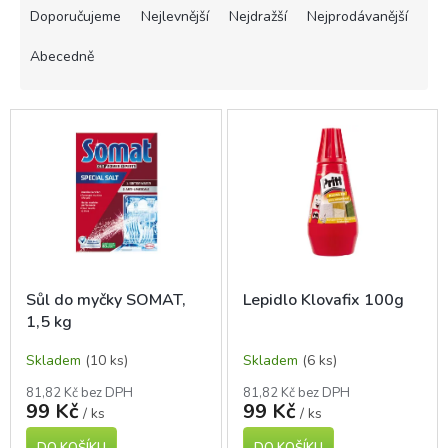
a
Doporučujeme
Nejlevnější
Nejdražší
Nejprodávanější
z
e
Abecedně
n
í
V
p
ý
r
p
o
i
d
s
u
p
k
r
t
o
ů
d
Sůl do myčky SOMAT,
Lepidlo Klovafix 100g
u
1,5 kg
k
t
Skladem
(10 ks)
Skladem
(6 ks)
ů
81,82 Kč bez DPH
81,82 Kč bez DPH
99 Kč
99 Kč
/ ks
/ ks
DO KOŠÍKU
DO KOŠÍKU