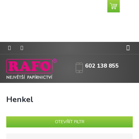
Přejít
Nákupní
CZK
na
košík
obsah
602 138 855
Henkel
OTEVŘÍT FILTR
Ř