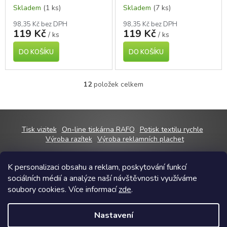
Skladem
(1 ks)
Skladem
(7 ks)
500 ml
98,35 Kč bez DPH
98,35 Kč bez DPH
119 Kč
119 Kč
/ ks
/ ks
DO KOŠÍKU
DO KOŠÍKU
12
položek celkem
O
v
l
á
d
Z
Tisk vizitek
On-line tiskárna RAFO
Potisk textilu rychle
a
á
Výroba razítek
Výroba reklamních plachet
c
p
í
a
p
K personalizaci obsahu a reklam, poskytování funkcí
t
r
sociálních médií a analýze naší návštěvnosti využíváme
í
v
Copyright 2026
RAFOshop
. Všechna práva vyhrazena.
Upravit nastavení
soubory cookies. Více informací
zde
.
k
cookies
y
Grafický návrh vytvořil a na Shoptet implementoval
Tomáš Hlad
&
v
Nastavení
Shoptetak.cz
.
ý