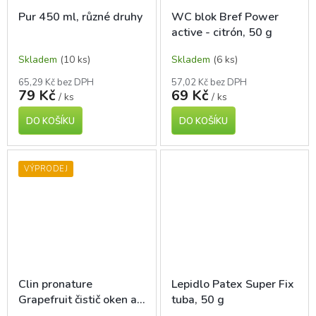
Pur 450 ml, různé druhy
WC blok Bref Power
active - citrón, 50 g
Skladem
(10 ks)
Skladem
(6 ks)
65,29 Kč bez DPH
57,02 Kč bez DPH
79 Kč
69 Kč
/ ks
/ ks
DO KOŠÍKU
DO KOŠÍKU
VÝPRODEJ
Clin pronature
Lepidlo Patex Super Fix
Grapefruit čistič oken a
tuba, 50 g
skla, 5x delší zářivost,