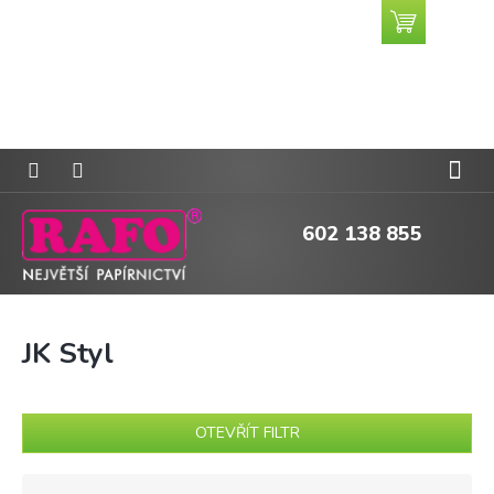
Přejít
Nákupní
CZK
na
košík
obsah
602 138 855
JK Styl
OTEVŘÍT FILTR
Ř