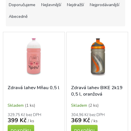
a
Doporučujeme
Nejlevnější
Nejdražší
Nejprodávanější
z
e
Abecedně
n
í
V
p
ý
r
p
o
i
d
s
u
p
k
r
t
o
ů
d
Zdravá lahev Mňau 0,5 l
Zdravá lahev BIKE 2k19
u
0,5 l, oranžová
k
t
Skladem
(1 ks)
Skladem
(2 ks)
ů
329,75 Kč bez DPH
304,96 Kč bez DPH
399 Kč
369 Kč
/ ks
/ ks
DO KOŠÍKU
DO KOŠÍKU