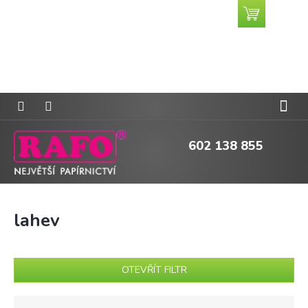
Přejít
Nákupní
CZK
na
košík
obsah
602 138 855
lahev
OTEVŘÍT FILTR
Ř