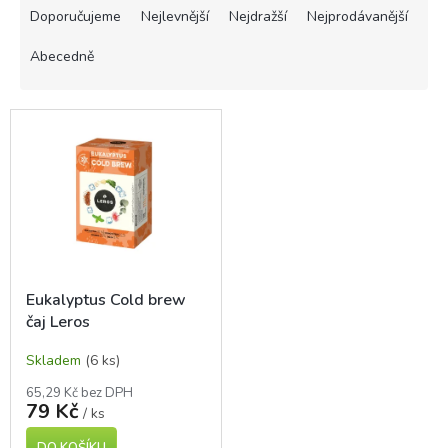
a
Doporučujeme
Nejlevnější
Nejdražší
Nejprodávanější
z
e
Abecedně
n
í
V
p
ý
r
p
o
i
d
s
u
p
k
r
t
o
ů
d
Eukalyptus Cold brew
u
čaj Leros
k
t
Skladem
(6 ks)
ů
65,29 Kč bez DPH
79 Kč
/ ks
DO KOŠÍKU