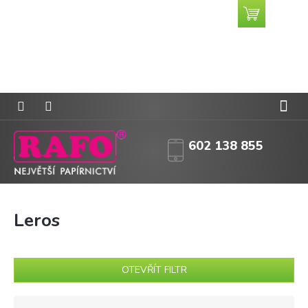
Přejít
Nákupní
CZK
na
košík
obsah
602 138 855
Leros
OTEVŘÍT FILTR
Ř