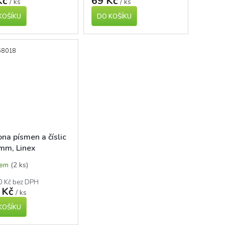
Kč
69 Kč
/ ks
/ ks
KOŠÍKU
DO KOŠÍKU
58018
na písmen a číslic
mm, Linex
dem
(2 ks)
0 Kč bez DPH
 Kč
/ ks
KOŠÍKU