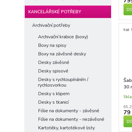
79
DO
KANCELÁŘSKÉ POTŘEBY
Archivační potřeby
Kód:
Archivační krabice (boxy)
Boxy na spisy
Boxy na závěsné desky
Desky závěsné
Desky spisové
Desky s rychloupínáním /
Šab
rychlosvorkou
30 
Desky s klipem
Skl
Desky s tkanicí
65,2
Fólie na dokumenty - závěsné
79
Fólie na dokumenty - nezávěsné
DO
Kartotéky, kartotékové listy