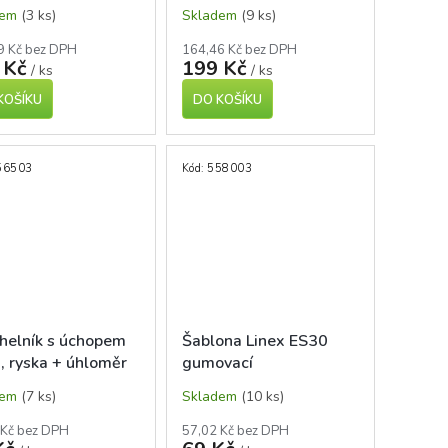
dem
(3 ks)
Skladem
(9 ks)
9 Kč bez DPH
164,46 Kč bez DPH
 Kč
199 Kč
/ ks
/ ks
KOŠÍKU
DO KOŠÍKU
56503
Kód:
558003
úhelník s úchopem
Šablona Linex ES30
, ryska + úhloměr
gumovací
dem
(7 ks)
Skladem
(10 ks)
 Kč bez DPH
57,02 Kč bez DPH