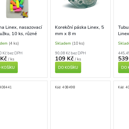
a Linex, nasazovací
Korekční páska Linex, 5
Tubu
užku, 10 ks, různé
mm x 8 m
Linex
vy
adem
(4 ks)
Skladem
(10 ks)
Skla
0 Kč bez DPH
90,08 Kč bez DPH
445,4
 Kč
109 Kč
539
/ ks
/ ks
 KOŠÍKU
DO KOŠÍKU
DO 
408441
Kód:
408498
Kód:
4