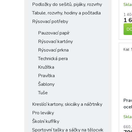
Podložky do sešitů, pijáky, rozvrhy
Skl
Tabule, rozvrhy, hodiny a počitadla
1 40
1 
Rýsovací potřeby
DO
Pauzovací papír
Rýsovací kartóny
Rýsovací prkna
Kód:
Technická pera
Kružítka
Pravítka
Šablony
Tuše
Pra
Kreslící kartony, skicáky a náčrtníky
oce
Pro leváky
Skl
Školní kufříky
660,
Sportovní tašky a sáčky na tělocvik