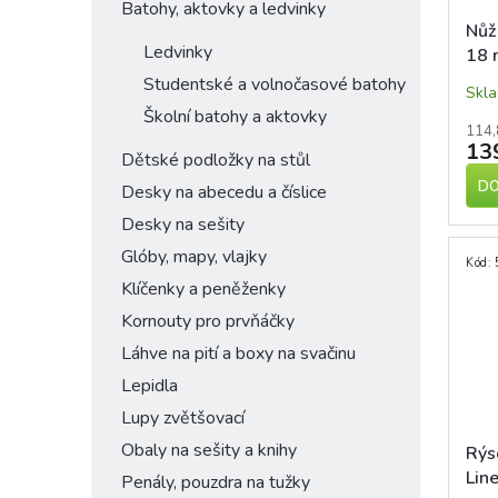
Batohy, aktovky a ledvinky
Nůž
Ledvinky
18 
kov
Studentské a volnočasové batohy
Skl
Školní batohy a aktovky
114,
13
Dětské podložky na stůl
DO
Desky na abecedu a číslice
Desky na sešity
Glóby, mapy, vlajky
Kód:
Klíčenky a peněženky
Kornouty pro prvňáčky
Láhve na pití a boxy na svačinu
Lepidla
Lupy zvětšovací
Obaly na sešity a knihy
Rýs
Lin
Penály, pouzdra na tužky