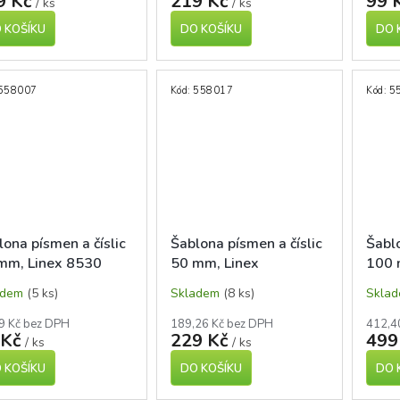
9 Kč
219 Kč
99 
/ ks
/ ks
 KOŠÍKU
DO KOŠÍKU
DO 
558007
Kód:
558017
Kód:
5
lona písmen a číslic
Šablona písmen a číslic
Šablo
mm, Linex 8530
50 mm, Linex
100 
adem
(5 ks)
Skladem
(8 ks)
Skla
9 Kč bez DPH
189,26 Kč bez DPH
412,4
 Kč
229 Kč
499
/ ks
/ ks
 KOŠÍKU
DO KOŠÍKU
DO 