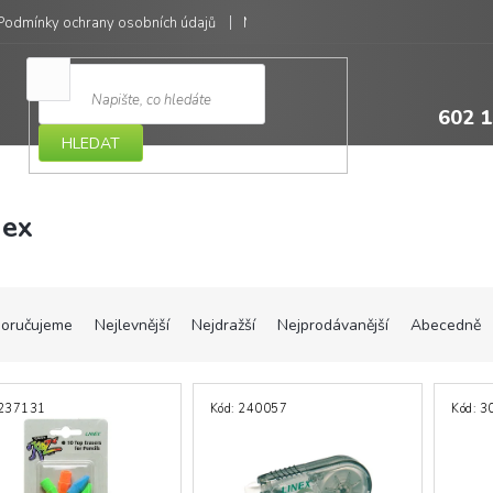
Podmínky ochrany osobních údajů
Moje objednávka
602 1
HLEDAT
nex
oručujeme
Nejlevnější
Nejdražší
Nejprodávanější
Abecedně
237131
Kód:
240057
Kód:
3