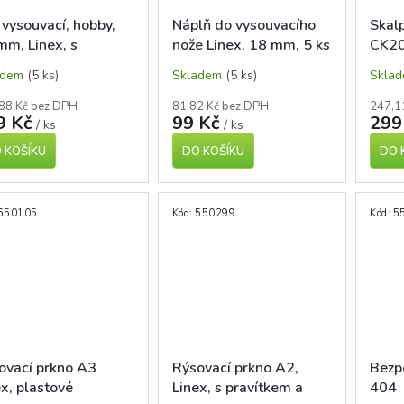
 vysouvací, hobby,
Náplň do vysouvacího
Skal
mm, Linex, s
nože Linex, 18 mm, 5 ks
CK2
ovou špičkou
adem
(5 ks)
Skladem
(5 ks)
Skla
88 Kč bez DPH
81,82 Kč bez DPH
247,1
9 Kč
99 Kč
299
/ ks
/ ks
 KOŠÍKU
DO KOŠÍKU
DO 
550105
Kód:
550299
Kód:
5
ovací prkno A3
Rýsovací prkno A2,
Bezpe
ex, plastové
Linex, s pravítkem a
404