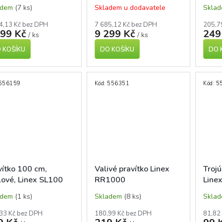
otočnou hlavou
adem
(7 ks)
Skladem u dodavatele
Skla
4,13 Kč bez DPH
7 685,12 Kč bez DPH
205,7
699 Kč
9 299 Kč
249
/ ks
/ ks
 KOŠÍKU
DO KOŠÍKU
DO 
556159
Kód:
556351
Kód:
5
vítko 100 cm,
Valivé pravítko Linex
Troj
lové, Linex SL100
RR1000
Linex
adem
(1 ks)
Skladem
(8 ks)
Skla
33 Kč bez DPH
180,99 Kč bez DPH
81,82