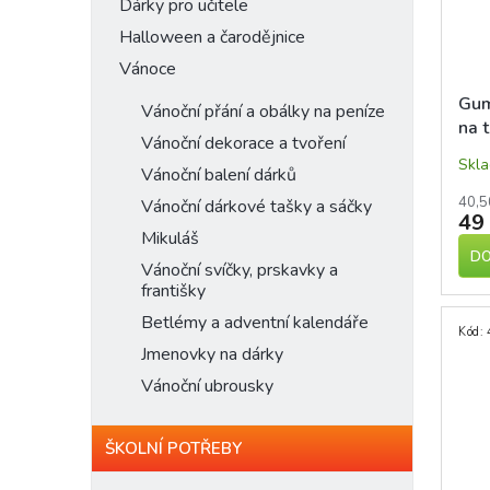
n
Dárky pro učitele
p
d
e
Halloween a čarodějnice
r
u
l
o
Vánoce
k
d
t
Gum
Vánoční přání a obálky na peníze
u
ů
na t
k
Vánoční dekorace a tvoření
bar
t
Skl
Vánoční balení dárků
ů
40,5
Vánoční dárkové tašky a sáčky
49
Mikuláš
DO
Vánoční svíčky, prskavky a
františky
Betlémy a adventní kalendáře
Kód:
Jmenovky na dárky
Vánoční ubrousky
ŠKOLNÍ POTŘEBY