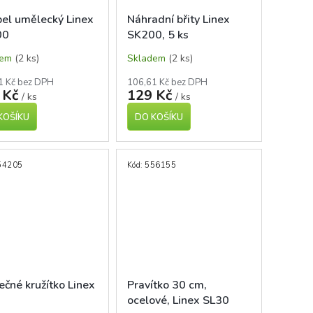
pel umělecký Linex
Náhradní břity Linex
00
SK200, 5 ks
dem
(2 ks)
Skladem
(2 ks)
1 Kč bez DPH
106,61 Kč bez DPH
 Kč
129 Kč
/ ks
/ ks
KOŠÍKU
DO KOŠÍKU
54205
Kód:
556155
čné kružítko Linex
Pravítko 30 cm,
ocelové, Linex SL30