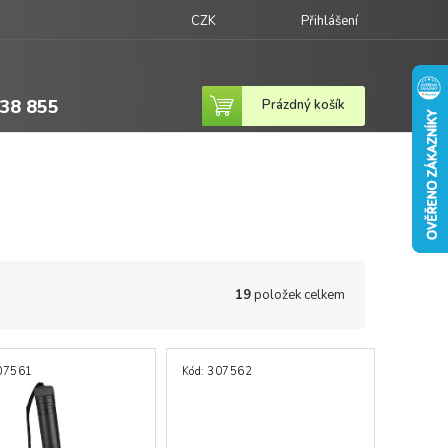
CZK
Přihlášení
38 855
Nákupní
Prázdný košík
košík
19
položek celkem
07561
Kód:
307562