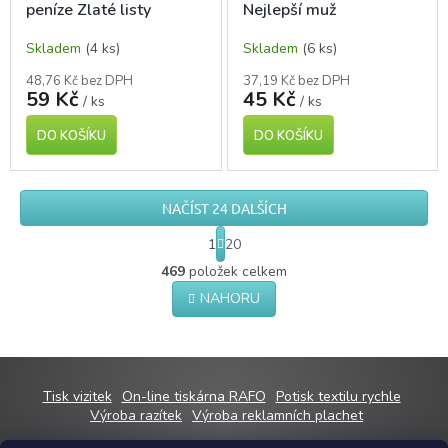
peníze Zlaté listy
Nejlepší muž
Skladem
(4 ks)
Skladem
(6 ks)
48,76 Kč bez DPH
37,19 Kč bez DPH
59 Kč
45 Kč
/ ks
/ ks
DO KOŠÍKU
DO KOŠÍKU
NAČÍST 24 DALŠÍCH
S
1
20
t
O
r
469
položek celkem
v
á
NAHORU
l
n
á
k
o
d
v
a
á
c
n
Z
í
Tisk vizitek
On-line tiskárna RAFO
Potisk textilu rychle
í
p
á
Výroba razítek
Výroba reklamních plachet
r
p