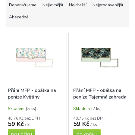
a
Doporučujeme
Nejlevnější
Nejdražší
Nejprodávanější
z
e
Abecedně
n
í
V
p
ý
r
p
o
i
d
s
u
p
k
r
t
o
ů
d
Přání MFP - obálka na
Přání MFP - obálka na
u
peníze Květiny
peníze Tajemná zahrada
k
t
Skladem
(5 ks)
Skladem
(2 ks)
ů
48,76 Kč bez DPH
48,76 Kč bez DPH
59 Kč
59 Kč
/ ks
/ ks
DO KOŠÍKU
DO KOŠÍKU