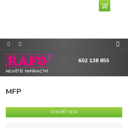
Přejít
Nákupní
CZK
na
košík
obsah
602 138 855
MFP
OTEVŘÍT FILTR
Ř