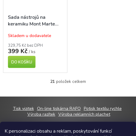
Sada nástrojů na
keramiku Mont Marte
0002, 11 ks
Skladem u dodavatele
329,75 Kč bez DPH
399 Kč
/ ks
DO KOŠÍKU
21
položek celkem
O
v
l
á
d
Z
Tisk vizitek
On-line tiskárna RAFO
Potisk textilu rychle
a
á
Výroba razítek
Výroba reklamních plachet
c
p
í
a
p
K personalizaci obsahu a reklam, poskytování funkcí
t
r