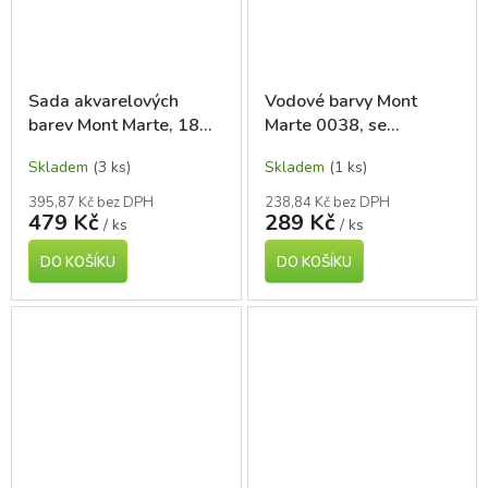
Sada akvarelových
Vodové barvy Mont
barev Mont Marte, 18
Marte 0038, se
barev + příslušenství, č.
štětcem, 36 barev
Skladem
(3 ks)
Skladem
(1 ks)
0066, kovový bo
395,87 Kč bez DPH
238,84 Kč bez DPH
479 Kč
289 Kč
/ ks
/ ks
DO KOŠÍKU
DO KOŠÍKU