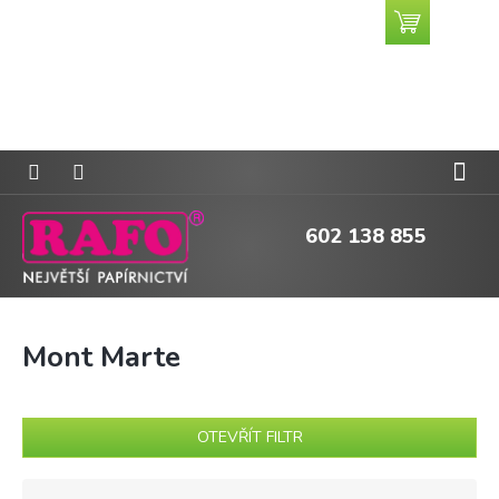
Přejít
Nákupní
CZK
na
košík
obsah
602 138 855
Mont Marte
OTEVŘÍT FILTR
Ř