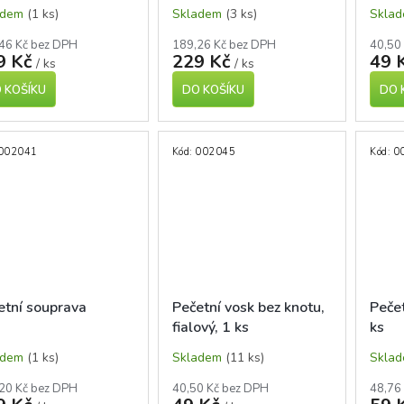
 cm
cm
adem
(1 ks)
Skladem
(3 ks)
Skla
46 Kč bez DPH
189,26 Kč bez DPH
40,50
9 Kč
229 Kč
49 
/ ks
/ ks
 KOŠÍKU
DO KOŠÍKU
DO 
002041
Kód:
002045
Kód:
0
etní souprava
Pečetní vosk bez knotu,
Pečet
fialový, 1 ks
ks
adem
(1 ks)
Skladem
(11 ks)
Skla
20 Kč bez DPH
40,50 Kč bez DPH
48,76