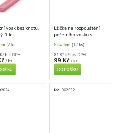
ní vosk bez knotu,
Lžička na rozpouštění
ý, 1 ks
pečetního vosku s
dřevěnou rukojetí, mix
dem
(7 ks)
Skladem
(12 ks)
barev
 Kč bez DPH
81,82 Kč bez DPH
Kč
99 Kč
/ ks
/ ks
KOŠÍKU
DO KOŠÍKU
02024
Kód:
002032