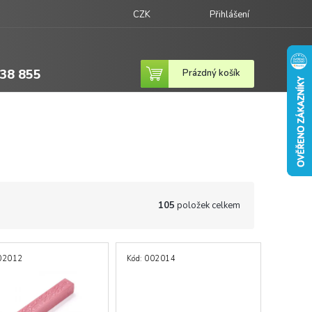
CZK
Přihlášení
38 855
Nákupní
Prázdný košík
košík
105
položek celkem
02012
Kód:
002014