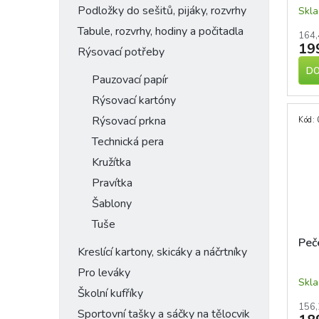
2,5
Podložky do sešitů, pijáky, rozvrhy
Skl
Tabule, rozvrhy, hodiny a počitadla
164,
19
Rýsovací potřeby
DO
Pauzovací papír
Rýsovací kartóny
Rýsovací prkna
Kód:
Technická pera
Kružítka
Pravítka
Šablony
Tuše
Peč
Kreslící kartony, skicáky a náčrtníky
Pro leváky
Skl
Školní kufříky
156,
Sportovní tašky a sáčky na tělocvik