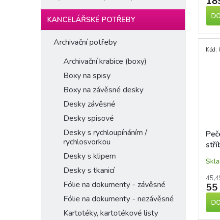
18
DO
KANCELÁŘSKÉ POTŘEBY
Archivační potřeby
Kód:
Archivační krabice (boxy)
Boxy na spisy
Boxy na závěsné desky
Desky závěsné
Desky spisové
Desky s rychloupínáním /
Peč
rychlosvorkou
stří
Desky s klipem
Skl
Desky s tkanicí
45,4
Fólie na dokumenty - závěsné
55
Fólie na dokumenty - nezávěsné
DO
Kartotéky, kartotékové listy