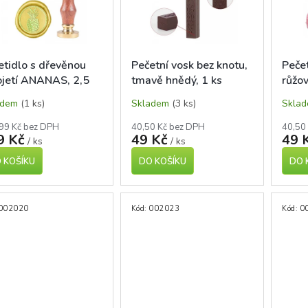
etidlo s dřevěnou
Pečetní vosk bez knotu,
Pečet
ojetí ANANAS, 2,5
tmavě hnědý, 1 ks
růžov
adem
(1 ks)
Skladem
(3 ks)
Skla
99 Kč bez DPH
40,50 Kč bez DPH
40,50
9 Kč
49 Kč
49 
/ ks
/ ks
 KOŠÍKU
DO KOŠÍKU
DO 
002020
Kód:
002023
Kód:
0