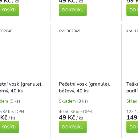
9 Kč
49 Kč
59 
/ ks
/ ks
 KOŠÍKU
DO KOŠÍKU
DO 
002048
Kód:
002049
Kód:
1
etní vosk (granule),
Pečetní vosk (granule),
Taška
brný, 40 ks
béžový, 40 ks
pudlí
adem
(9 ks)
Skladem
(3 ks)
Skla
5 Kč bez DPH
40,50 Kč bez DPH
123,1
 Kč
49 Kč
149
/ ks
/ ks
 KOŠÍKU
DO KOŠÍKU
DO 