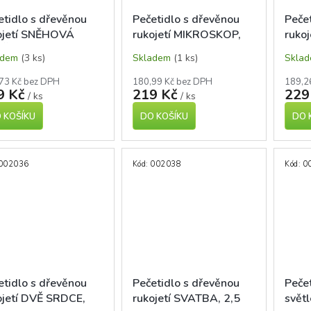
etidlo s dřevěnou
Pečetidlo s dřevěnou
Peče
ojetí SNĚHOVÁ
rukojetí MIKROSKOP,
rukoj
ČKA 2,5 cm
2,5 cm
LUCE
adem
(3 ks)
Skladem
(1 ks)
Skla
73 Kč bez DPH
180,99 Kč bez DPH
189,2
9 Kč
219 Kč
229
/ ks
/ ks
 KOŠÍKU
DO KOŠÍKU
DO 
002036
Kód:
002038
Kód:
0
etidlo s dřevěnou
Pečetidlo s dřevěnou
Pečet
ojetí DVĚ SRDCE,
rukojetí SVATBA, 2,5
světl