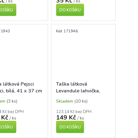
Kč
35 Kč
/ ks
/ ks
KOŠÍKU
DO KOŠÍKU
71943
Kód:
171946
 látková Pejsci
Taška látková
ci, bílá, 41 x 37 cm
Levandule lahvička,
bílá, 41 x 37 cm
dem
(3 ks)
Skladem
(10 ks)
4 Kč bez DPH
123,14 Kč bez DPH
 Kč
149 Kč
/ ks
/ ks
KOŠÍKU
DO KOŠÍKU