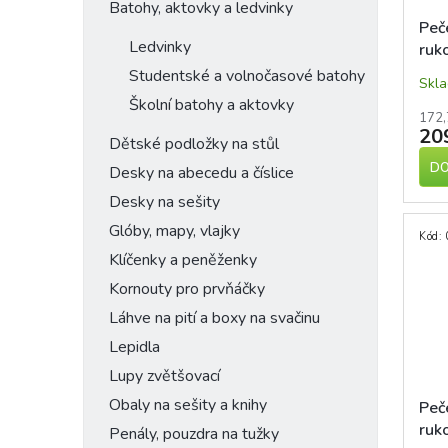
Batohy, aktovky a ledvinky
Peč
Ledvinky
ruk
VLO
Studentské a volnočasové batohy
Skl
Školní batohy a aktovky
172,
20
Dětské podložky na stůl
DO
Desky na abecedu a číslice
Desky na sešity
Glóby, mapy, vlajky
Kód:
Klíčenky a peněženky
Kornouty pro prvňáčky
Láhve na pití a boxy na svačinu
Lepidla
Lupy zvětšovací
Obaly na sešity a knihy
Peč
ruk
Penály, pouzdra na tužky