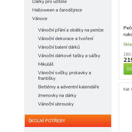
n
Dárky pro učitele
p
d
e
Halloween a čarodějnice
r
u
l
o
Vánoce
k
d
t
Peč
Vánoční přání a obálky na peníze
u
ů
ruk
k
Vánoční dekorace a tvoření
cm
t
Skl
Vánoční balení dárků
ů
180,
Vánoční dárkové tašky a sáčky
21
Mikuláš
DO
Vánoční svíčky, prskavky a
františky
Betlémy a adventní kalendáře
Kód:
Jmenovky na dárky
Vánoční ubrousky
ŠKOLNÍ POTŘEBY