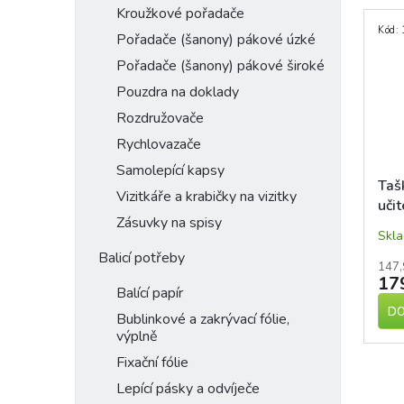
Kroužkové pořadače
Kód:
Pořadače (šanony) pákové úzké
Pořadače (šanony) pákové široké
Pouzdra na doklady
Rozdružovače
Rychlovazače
Samolepící kapsy
Taš
Vizitkáře a krabičky na vizitky
učit
Zásuvky na spisy
cm
Skl
Balicí potřeby
147,
17
Balící papír
DO
Bublinkové a zakrývací fólie,
výplně
Fixační fólie
Lepící pásky a odvíječe