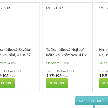
171949
Kód:
171952
Kód:
1
ka látková Skvělá
Taška látková Nejlepší
Hrnek
elka, bílá, 41 x 37
učitelka, krémová, 41 x
Nejle
37 cm
celé
adem
(4 ks)
Skladem
(3 ks)
Skla
93 Kč bez DPH
147,93 Kč bez DPH
156,2
9 Kč
179 Kč
189
/ ks
/ ks
 KOŠÍKU
DO KOŠÍKU
DO 
NAČÍST 24 DALŠÍC
S