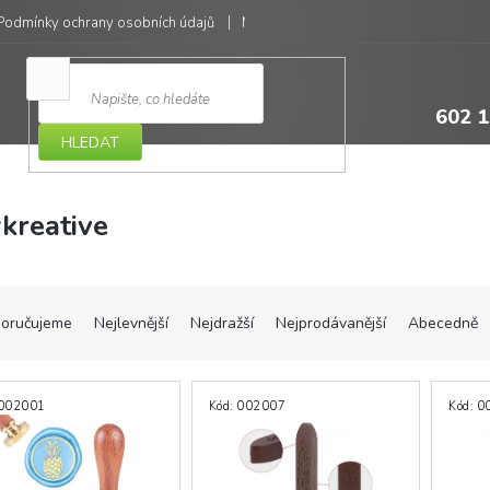
Podmínky ochrany osobních údajů
Moje objednávka
602 1
HLEDAT
kreative
oručujeme
Nejlevnější
Nejdražší
Nejprodávanější
Abecedně
002001
Kód:
002007
Kód:
0