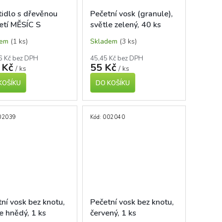
tidlo s dřevěnou
Pečetní vosk (granule),
etí MĚSÍC S
světle zelený, 40 ks
RNAMI, 2,5 cm
dem
(1 ks)
Skladem
(3 ks)
6 Kč bez DPH
45,45 Kč bez DPH
 Kč
55 Kč
/ ks
/ ks
KOŠÍKU
DO KOŠÍKU
02039
Kód:
002040
ní vosk bez knotu,
Pečetní vosk bez knotu,
e hnědý, 1 ks
červený, 1 ks