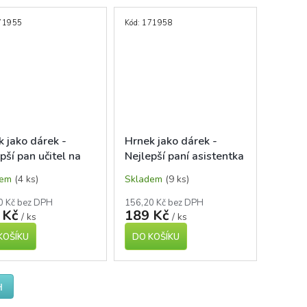
71955
Kód:
171958
 jako dárek -
Hrnek jako dárek -
pší pan učitel na
Nejlepší paní asistentka
m světě
na celém světě
dem
(4 ks)
Skladem
(9 ks)
0 Kč bez DPH
156,20 Kč bez DPH
 Kč
189 Kč
/ ks
/ ks
KOŠÍKU
DO KOŠÍKU
H