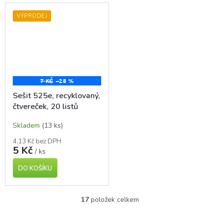
VÝPRODEJ
7 KČ
–28 %
Sešit 525e, recyklovaný,
čtvereček, 20 listů
Skladem
(13 ks)
4,13 Kč bez DPH
5 Kč
/ ks
DO KOŠÍKU
17
položek celkem
O
v