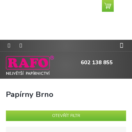
Přejít
Nákupní
CZK
na
košík
obsah
602 138 855
Papírny Brno
OTEVŘÍT FILTR
Ř