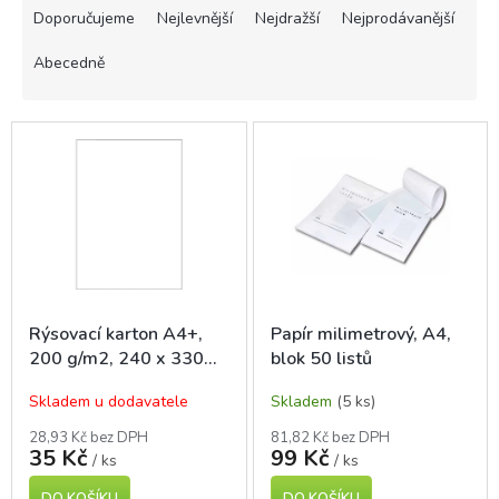
a
Doporučujeme
Nejlevnější
Nejdražší
Nejprodávanější
z
e
Abecedně
n
í
V
p
ý
r
p
o
i
d
s
u
p
k
r
t
o
ů
d
Rýsovací karton A4+,
Papír milimetrový, A4,
u
200 g/m2, 240 x 330
blok 50 listů
k
mm, bílý, 10 ks
t
Skladem u dodavatele
Skladem
(5 ks)
ů
28,93 Kč bez DPH
81,82 Kč bez DPH
35 Kč
99 Kč
/ ks
/ ks
DO KOŠÍKU
DO KOŠÍKU