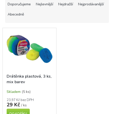
a
Doporučujeme
Nejlevnější
Nejdražší
Nejprodávanější
z
e
Abecedně
n
í
V
p
ý
r
p
o
i
d
s
u
p
k
r
t
o
ů
d
Drátěnka plastová, 3 ks,
u
mix barev
k
t
Skladem
(5 ks)
ů
23,97 Kč bez DPH
29 Kč
/ ks
DO KOŠÍKU