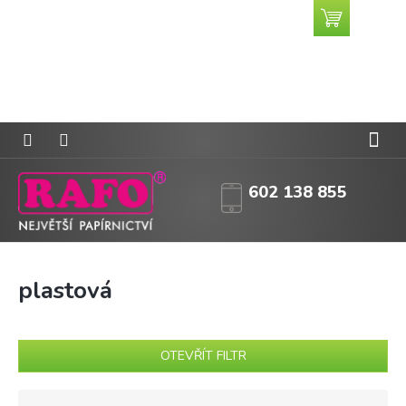
Přejít
Nákupní
CZK
na
košík
obsah
602 138 855
plastová
OTEVŘÍT FILTR
Ř