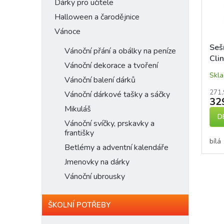
n
Dárky pro učitele
p
d
e
Halloween a čarodějnice
r
u
l
o
Vánoce
k
d
t
Seš
Vánoční přání a obálky na peníze
u
ů
Clin
k
Vánoční dekorace a tvoření
bez
t
Skl
Vánoční balení dárků
ů
271,
Vánoční dárkové tašky a sáčky
32
Mikuláš
D
Vánoční svíčky, prskavky a
františky
bílá
Betlémy a adventní kalendáře
Jmenovky na dárky
Vánoční ubrousky
ŠKOLNÍ POTŘEBY