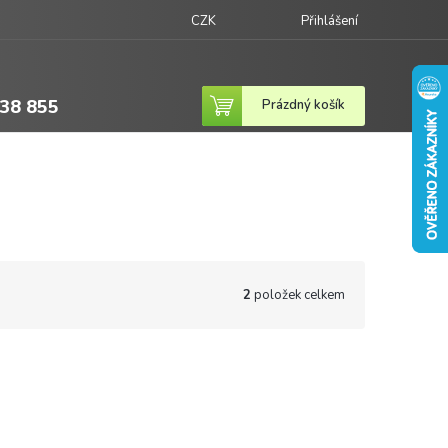
CZK
Přihlášení
38 855
Nákupní
Prázdný košík
košík
2
položek celkem