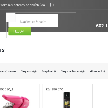
Podmínky ochrany osobních údajů
Moje objednávka
602 1
HLEDAT
us
oručujeme
Nejlevnější
Nejdražší
Nejprodávanější
Abecedně
402010_1
Kód:
807070