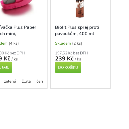
ívačka Plus Paper
Biolit Plus sprej proti
ch mini,
pavoukům, 400 ml
drátková
adem
(4 ks)
Skladem
(2 ks)
90 Kč bez DPH
197,52 Kč bez DPH
9 Kč
239 Kč
/ ks
/ ks
ETAIL
DO KOŠÍKU
zelená
žlutá
černá
modrá
růžová
O
v
l
á
d
a