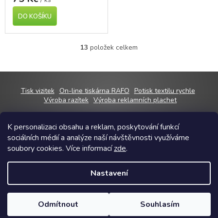
DO KOŠÍKU
13
položek celkem
O
v
l
á
d
Z
Tisk vizitek
On-line tiskárna RAFO
Potisk textilu rychle
a
á
Výroba razítek
Výroba reklamních plachet
c
p
í
a
p
K personalizaci obsahu a reklam, poskytování funkcí
t
r
sociálních médií a analýze naší návštěvnosti využíváme
í
v
Copyright 2026
RAFOshop
. Všechna práva vyhrazena.
Upravit nastavení
soubory cookies. Více informací
zde
.
k
cookies
y
Grafický návrh vytvořil a na Shoptet implementoval
Tomáš Hlad
&
v
Nastavení
Shoptetak.cz
.
ý
p
i
Odmítnout
Souhlasím
Vytvořil Shoptet
s
u