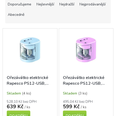
a
Doporučujeme
Nejlevnější
Nejdražší
Nejprodávanější
z
e
Abecedně
n
í
V
p
ý
r
p
o
i
d
s
u
p
k
r
t
o
ů
d
Ořezávátko elektrické
Ořezávátko elektrické
u
Rapesco PS12-USB,
Rapesco PS12-USB,
k
modré
růžové
t
Skladem
(4 ks)
Skladem
(3 ks)
ů
528,10 Kč bez DPH
495,04 Kč bez DPH
639 Kč
599 Kč
/ ks
/ ks
DO KOŠÍKU
DO KOŠÍKU