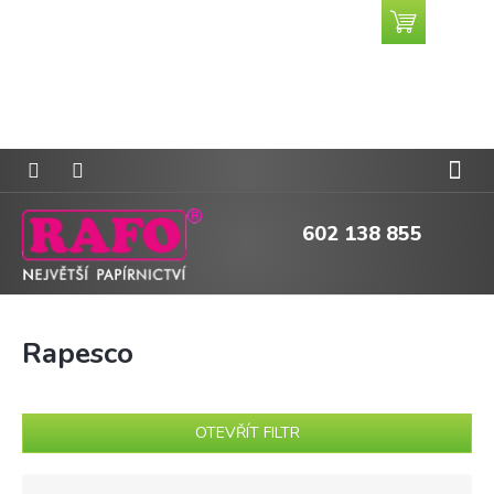
Přejít
Nákupní
CZK
na
košík
obsah
602 138 855
Rapesco
OTEVŘÍT FILTR
Ř