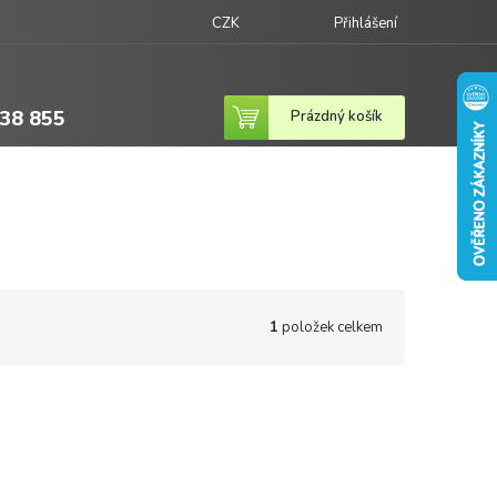
CZK
Přihlášení
38 855
Nákupní
Prázdný košík
košík
1
položek celkem