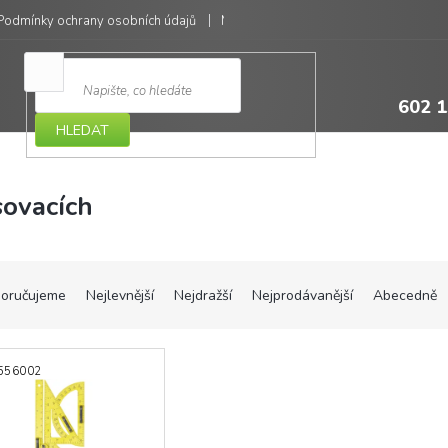
Podmínky ochrany osobních údajů
Moje objednávka
602 1
HLEDAT
sovacích
oručujeme
Nejlevnější
Nejdražší
Nejprodávanější
Abecedně
556002