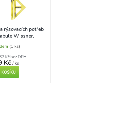
a rýsovacích potřeb
tabule Wissner,
á
adem
(1 ks)
62 Kč bez DPH
9 Kč
/ ks
 KOŠÍKU
O
v
l
á
d
a
c
í