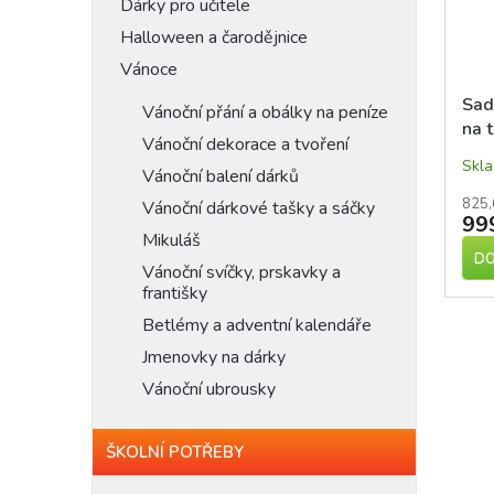
n
Dárky pro učitele
p
d
e
Halloween a čarodějnice
r
u
l
o
Vánoce
k
d
t
Sad
Vánoční přání a obálky na peníze
u
ů
na 
k
Vánoční dekorace a tvoření
žlut
t
Skl
Vánoční balení dárků
ů
825,
Vánoční dárkové tašky a sáčky
99
Mikuláš
DO
Vánoční svíčky, prskavky a
františky
Betlémy a adventní kalendáře
Jmenovky na dárky
Vánoční ubrousky
ŠKOLNÍ POTŘEBY