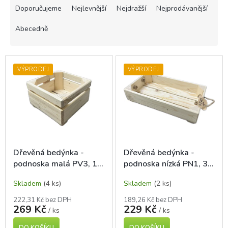
a
Doporučujeme
Nejlevnější
Nejdražší
Nejprodávanější
z
e
Abecedně
n
í
V
p
ý
VÝPRODEJ
VÝPRODEJ
r
p
o
i
d
s
u
p
k
r
t
o
ů
d
Dřevěná bedýnka -
Dřevěná bedýnka -
u
podnoska malá PV3, 19
podnoska nízká PN1, 36
k
x 19 x 11 cm
x 19 x 7 cm
t
Skladem
(4 ks)
Skladem
(2 ks)
ů
222,31 Kč bez DPH
189,26 Kč bez DPH
269 Kč
229 Kč
/ ks
/ ks
DO KOŠÍKU
DO KOŠÍKU