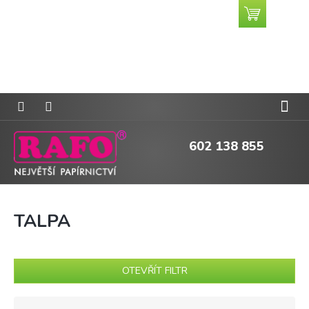
Přejít
Nákupní
CZK
na
košík
obsah
602 138 855
TALPA
OTEVŘÍT FILTR
Ř