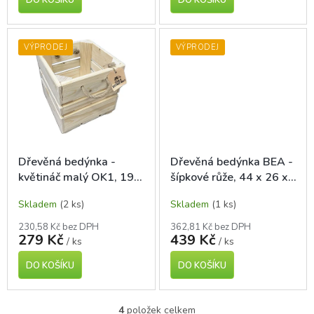
VÝPRODEJ
VÝPRODEJ
Dřevěná bedýnka -
Dřevěná bedýnka BEA -
květináč malý OK1, 19 x
šípkové růže, 44 x 26 x
19 x 18 cm
14 cm
Skladem
(2 ks)
Skladem
(1 ks)
230,58 Kč bez DPH
362,81 Kč bez DPH
279 Kč
439 Kč
/ ks
/ ks
DO KOŠÍKU
DO KOŠÍKU
4
položek celkem