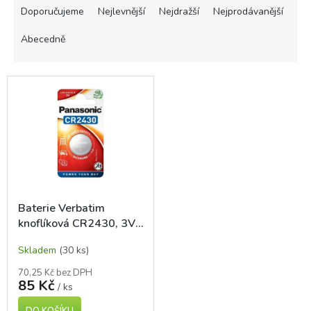
a
Doporučujeme
Nejlevnější
Nejdražší
Nejprodávanější
z
e
Abecedně
n
í
V
p
ý
r
p
o
i
d
s
u
p
k
r
t
o
ů
d
Baterie Verbatim
u
knoflíková CR2430, 3V,
k
1 ks
t
Skladem
(30 ks)
ů
70,25 Kč bez DPH
85 Kč
/ ks
DO KOŠÍKU