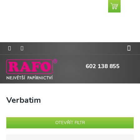
Přejít
Nákupní
CZK
na
košík
obsah
602 138 855
Verbatim
OTEVŘÍT FILTR
Ř