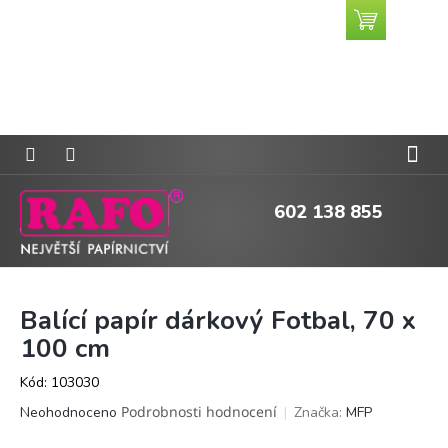
Přejít
Nákupní
CZK
na
košík
obsah
602 138 855
Balící papír dárkový Fotbal, 70 x
100 cm
Kód:
103030
Průměrné
Podrobnosti hodnocení
Značka:
MFP
Neohodnoceno
hodnocení