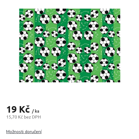
produktu
je
0,0
z
5
hvězdiček.
19 Kč
/ ks
15,70 Kč bez DPH
Měrná
cena:
Možnosti doručení