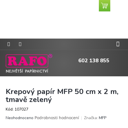
Přejít
Nákupní
CZK
na
košík
obsah
602 138 855
Krepový papír MFP 50 cm x 2 m,
tmavě zelený
Kód:
107027
Průměrné
Podrobnosti hodnocení
Značka:
MFP
Neohodnoceno
hodnocení