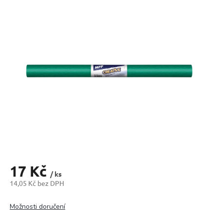
produktu
je
0,0
z
5
hvězdiček.
17 Kč
/ ks
14,05 Kč bez DPH
Měrná
cena:
Možnosti doručení