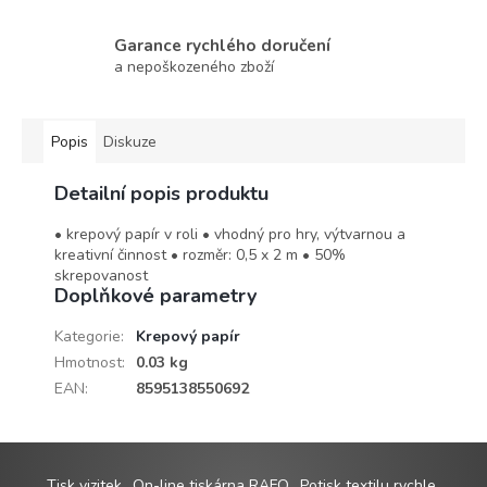
Garance rychlého doručení
a nepoškozeného zboží
Popis
Diskuze
Detailní popis produktu
• krepový papír v roli • vhodný pro hry, výtvarnou a
kreativní činnost • rozměr: 0,5 x 2 m • 50%
skrepovanost
Doplňkové parametry
Kategorie
:
Krepový papír
Hmotnost
:
0.03 kg
EAN
:
8595138550692
Z
Tisk vizitek
On-line tiskárna RAFO
Potisk textilu rychle