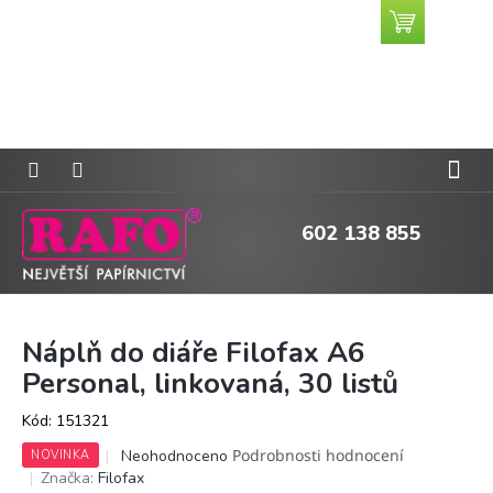
Přejít
Nákupní
CZK
na
košík
obsah
602 138 855
Náplň do diáře Filofax A6
Personal, linkovaná, 30 listů
Kód:
151321
Průměrné
Podrobnosti hodnocení
Neohodnoceno
NOVINKA
hodnocení
Značka:
Filofax