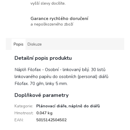
vyšší slevy docílíte.
Garance rychlého doručení
a nepoškozeného zboží
Popis
Diskuze
Detailní popis produktu
Náplň Filofax - Osobní - linkovaný bílý. 30 listů
linkovaného papíru do osobních (personal) diářů
Filofax. 70 g/m, linky 5 mm.
Doplňkové parametry
Kategorie
:
Plánovací diáře, náplně do diářů
Hmotnost
:
0.047 kg
EAN
:
5015142504502