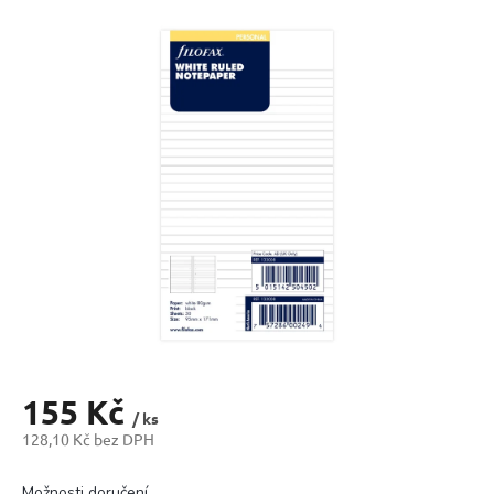
produktu
je
0,0
z
5
hvězdiček.
155 Kč
/ ks
128,10 Kč bez DPH
Měrná
cena:
Možnosti doručení