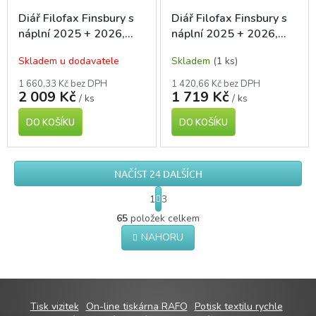
Diář Filofax Finsbury s
Diář Filofax Finsbury s
náplní 2025 + 2026,
náplní 2025 + 2026,
osobní A6, Mustard
kapesní A7, Vista Blue
Skladem u dodavatele
Skladem
(1 ks)
1 660,33 Kč bez DPH
1 420,66 Kč bez DPH
2 009 Kč
1 719 Kč
/ ks
/ ks
DO KOŠÍKU
DO KOŠÍKU
NAČÍST 24 DALŠÍCH
S
1
3
t
O
r
65
položek celkem
v
á
NAHORU
l
n
á
k
o
d
v
a
á
c
n
Z
í
Tisk vizitek
On-line tiskárna RAFO
Potisk textilu rychle
í