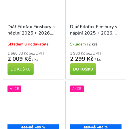
Diář Filofax Finsbury s
Diář Filofax Finsbury s
náplní 2025 + 2026,
náplní 2025 + 2026,
osobní A6, černý
kapesní A7, Mustard
Skladem u dodavatele
Skladem
(2 ks)
1 660,33 Kč bez DPH
1 900 Kč bez DPH
2 009 Kč
2 299 Kč
/ ks
/ ks
DO KOŠÍKU
DO KOŠÍKU
AKCE
AKCE
159 KČ
–80 %
229 KČ
–80 %