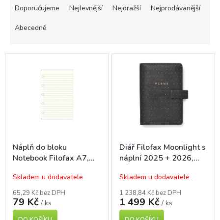
a
Doporučujeme
Nejlevnější
Nejdražší
Nejprodávanější
z
e
Abecedně
n
í
V
p
ý
r
p
o
i
d
s
u
p
k
r
t
o
ů
d
Náplň do bloku
Diář Filofax Moonlight s
u
Notebook Filofax A7,
náplní 2025 + 2026,
k
linka, 32 listů
osobní A6, černý
t
Skladem u dodavatele
Skladem u dodavatele
ů
65,29 Kč bez DPH
1 238,84 Kč bez DPH
79 Kč
1 499 Kč
/ ks
/ ks
DO KOŠÍKU
DO KOŠÍKU