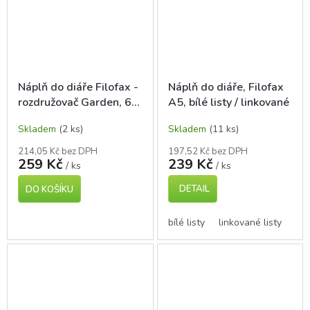
Náplň do diáře Filofax -
Náplň do diáře, Filofax
rozdružovač Garden, 6
A5, bílé listy / linkované
záložek, kapesní A7
Skladem
(2 ks)
Skladem
(11 ks)
214,05 Kč bez DPH
197,52 Kč bez DPH
259 Kč
239 Kč
/ ks
/ ks
DETAIL
DO KOŠÍKU
bílé listy
linkované listy