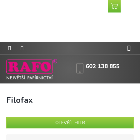
Přejít
Nákupní
CZK
na
košík
obsah
602 138 855
Filofax
OTEVŘÍT FILTR
Ř