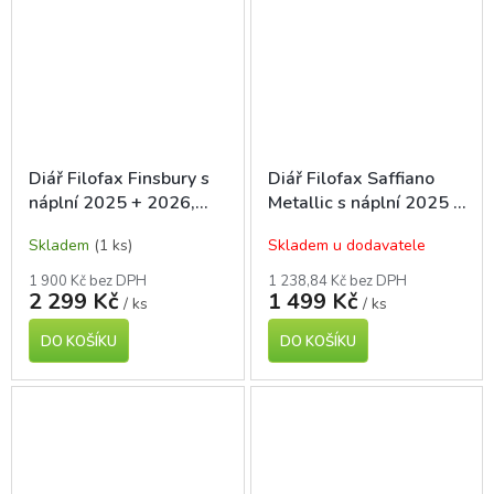
Diář Filofax Finsbury s
Diář Filofax Saffiano
náplní 2025 + 2026,
Metallic s náplní 2025 +
kapesní A7, malinový
2026, kapesní A7, Rose
Skladem
(1 ks)
Skladem u dodavatele
gold
1 900 Kč bez DPH
1 238,84 Kč bez DPH
2 299 Kč
1 499 Kč
/ ks
/ ks
DO KOŠÍKU
DO KOŠÍKU