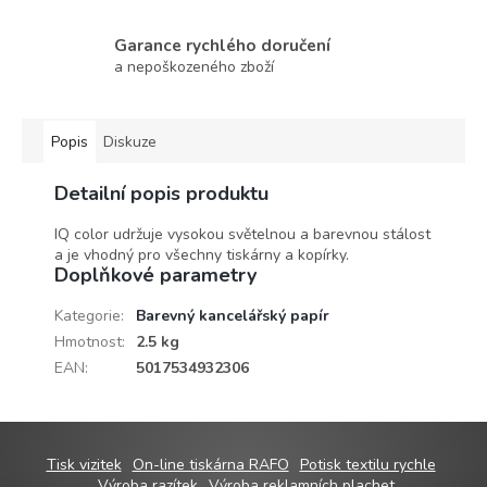
Garance rychlého doručení
a nepoškozeného zboží
Popis
Diskuze
Detailní popis produktu
IQ color udržuje vysokou světelnou a barevnou stálost
a je vhodný pro všechny tiskárny a kopírky.
Doplňkové parametry
Kategorie
:
Barevný kancelářský papír
Hmotnost
:
2.5 kg
EAN
:
5017534932306
Z
Tisk vizitek
On-line tiskárna RAFO
Potisk textilu rychle
Výroba razítek
Výroba reklamních plachet