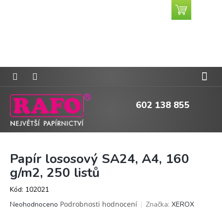
Přejít
Nákupní
CZK
na
košík
obsah
602 138 855
Papír lososový SA24, A4, 160
g/m2, 250 listů
Kód:
102021
Průměrné
Podrobnosti hodnocení
Značka:
XEROX
Neohodnoceno
hodnocení