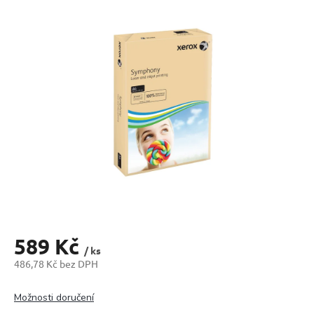
produktu
je
0,0
z
5
hvězdiček.
589 Kč
/ ks
486,78 Kč bez DPH
Měrná
cena:
Možnosti doručení