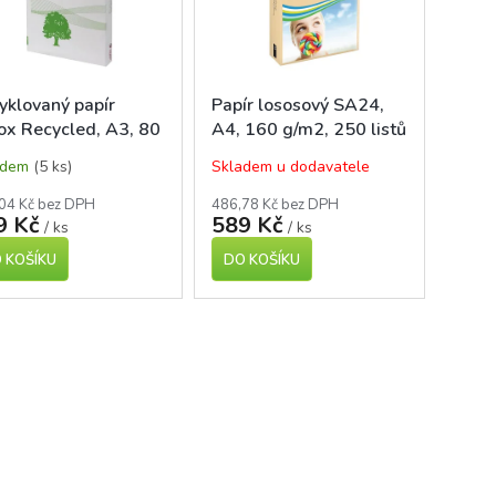
yklovaný papír
Papír lososový SA24,
ox Recycled, A3, 80
A4, 160 g/m2, 250 listů
2, 500 listů
adem
(5 ks)
Skladem u dodavatele
04 Kč bez DPH
486,78 Kč bez DPH
9 Kč
589 Kč
/ ks
/ ks
 KOŠÍKU
DO KOŠÍKU
O
v
l
á
d
a
c
í