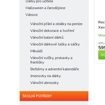
n
Dárky pro učitele
p
d
e
Halloween a čarodějnice
r
u
l
o
Vánoce
k
d
t
Rec
Vánoční přání a obálky na peníze
u
ů
Xer
k
Vánoční dekorace a tvoření
g/m
t
Skl
Vánoční balení dárků
ů
495,
Vánoční dárkové tašky a sáčky
59
Mikuláš
DO
Vánoční svíčky, prskavky a
františky
Betlémy a adventní kalendáře
Jmenovky na dárky
Vánoční ubrousky
ŠKOLNÍ POTŘEBY