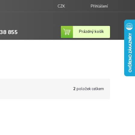
CZK
Přihlášení
38 855
Nákupní
Prázdný košík
košík
2
položek celkem