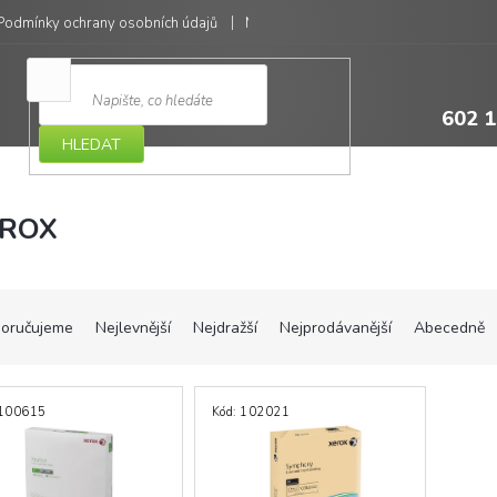
Podmínky ochrany osobních údajů
Moje objednávka
602 1
HLEDAT
ROX
oručujeme
Nejlevnější
Nejdražší
Nejprodávanější
Abecedně
100615
Kód:
102021