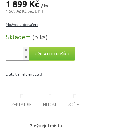
1 899 Kč
/ ks
1 569,42 Kč bez DPH
Měrná
cena:
Možnosti doručení
Skladem
(5 ks)
PŘIDAT DO KOŠÍKU
Detailní informace
ZEPTAT SE
HLÍDAT
SDÍLET
2 výdejní místa