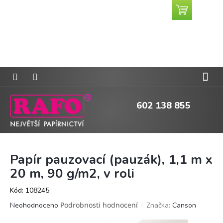
Přejít
Nákupní
CZK
na
košík
obsah
602 138 855
Papír pauzovací (pauzák), 1,1 m x
20 m, 90 g/m2, v roli
Kód:
108245
Průměrné
Podrobnosti hodnocení
Značka:
Canson
Neohodnoceno
hodnocení