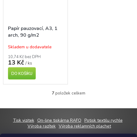
Papír pauzovací, A3, 1
arch, 90 g/m2
Skladem u dodavatele
10,74 Kč bez DPH
13 Kč
/ ks
DO KOŠÍKU
7
položek celkem
O
v
l
á
d
Z
Tisk vizitek
On-line tiskárna RAFO
Potisk textilu rychle
a
á
Výroba razítek
Výroba reklamních plachet
c
p
í