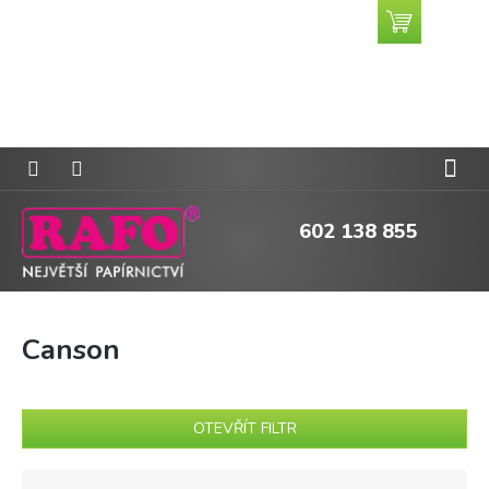
Přejít
Nákupní
CZK
na
košík
obsah
602 138 855
Canson
OTEVŘÍT FILTR
Ř