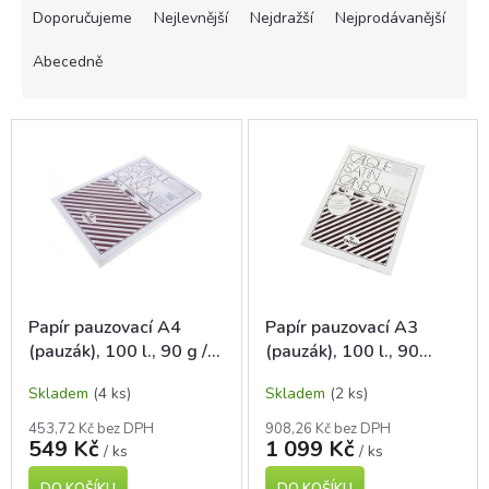
a
Doporučujeme
Nejlevnější
Nejdražší
Nejprodávanější
z
e
Abecedně
n
í
V
p
ý
r
p
o
i
d
s
u
p
k
r
t
o
ů
d
Papír pauzovací A4
Papír pauzovací A3
u
(pauzák), 100 l., 90 g /
(pauzák), 100 l., 90
k
m2, Canson
g/m2, Canson
t
Skladem
(4 ks)
Skladem
(2 ks)
ů
453,72 Kč bez DPH
908,26 Kč bez DPH
549 Kč
1 099 Kč
/ ks
/ ks
DO KOŠÍKU
DO KOŠÍKU