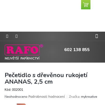
Přejít
Nákupní
CZK
na
košík
obsah
602 138 855
Pečetidlo s dřevěnou rukojetí
ANANAS, 2,5 cm
Kód:
002001
Průměrné
Podrobnosti hodnocení
Značka:
mykreative
Neohodnoceno
hodnocení