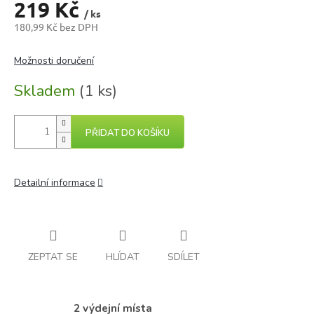
219 Kč
/ ks
180,99 Kč bez DPH
Měrná
cena:
Možnosti doručení
Skladem
(1 ks)
PŘIDAT DO KOŠÍKU
Detailní informace
ZEPTAT SE
HLÍDAT
SDÍLET
2 výdejní místa