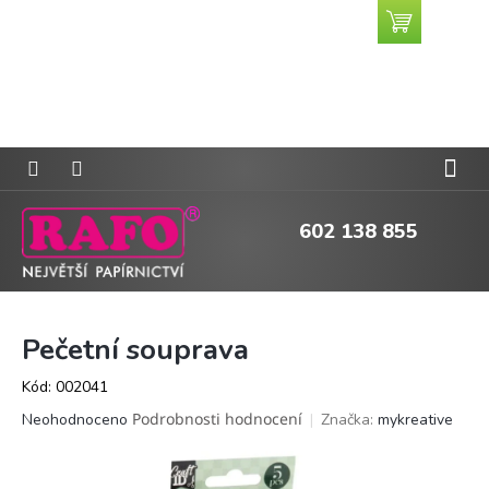
Přejít
Nákupní
CZK
na
košík
obsah
602 138 855
Pečetní souprava
Kód:
002041
Průměrné
Podrobnosti hodnocení
Značka:
mykreative
Neohodnoceno
hodnocení
produktu
je