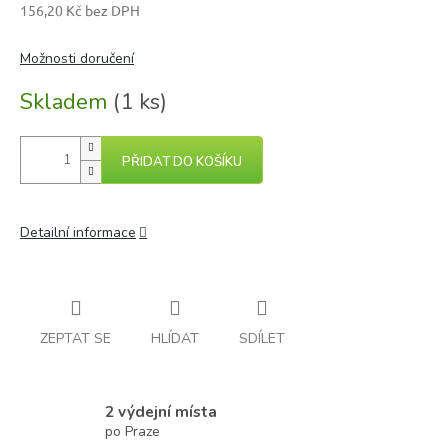
156,20 Kč bez DPH
Měrná
cena:
Možnosti doručení
Skladem
(1 ks)
PŘIDAT DO KOŠÍKU
Detailní informace
ZEPTAT SE
HLÍDAT
SDÍLET
2 výdejní místa
po Praze