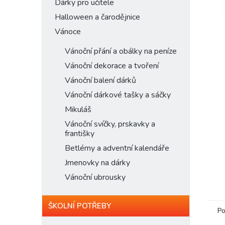
n
Dárky pro učitele
e
Halloween a čarodějnice
l
Vánoce
Vánoční přání a obálky na peníze
Vánoční dekorace a tvoření
Vánoční balení dárků
Vánoční dárkové tašky a sáčky
Mikuláš
Vánoční svíčky, prskavky a
františky
Betlémy a adventní kalendáře
Jmenovky na dárky
Vánoční ubrousky
ŠKOLNÍ POTŘEBY
Po