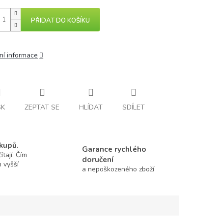
PŘIDAT DO KOŠÍKU
ní informace
SK
ZEPTAT SE
HLÍDAT
SDÍLET
kupů.
Garance rychlého
tají. Čím
doručení
m vyšší
a nepoškozeného zboží