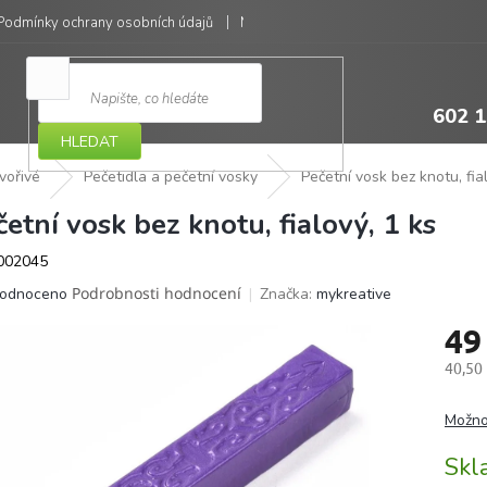
Podmínky ochrany osobních údajů
Moje objednávka
602 1
HLEDAT
vořivé
Pečetidla a pečetní vosky
Pečetní vosk bez knotu, fia
četní vosk bez knotu, fialový, 1 ks
002045
ěrné
Podrobnosti hodnocení
Značka:
mykreative
odnoceno
ocení
49
ktu
40,50
Měrná
cena:
Možno
iček.
Sk