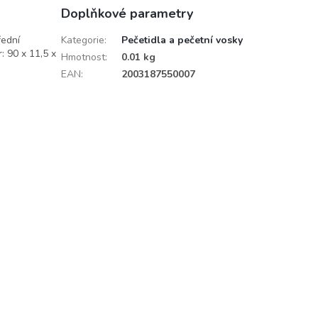
Doplňkové parametry
řední
Kategorie
:
Pečetidla a pečetní vosky
: 90 x 11,5 x
Hmotnost
:
0.01 kg
EAN
:
2003187550007