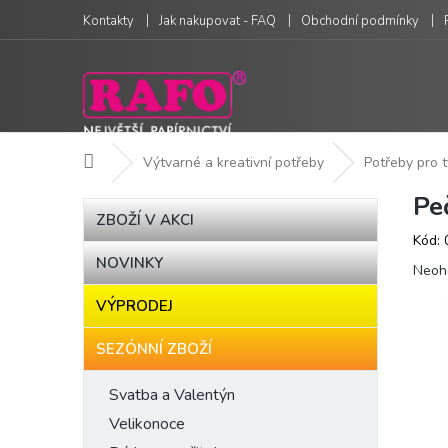
Přejít
Kontakty
Jak nakupovat - FAQ
Obchodní podmínky
na
obsah
Domů
Výtvarné a kreativní potřeby
Potřeby pro t
Pe
P
Přeskočit
ZBOŽÍ V AKCI
kategorie
o
Kód:
s
NOVINKY
Prům
t
Neoh
hodn
r
VÝPRODEJ
produ
a
je
n
0,0
SEZÓNNÍ ZBOŽÍ
n
z
í
5
Svatba a Valentýn
hvězd
p
Velikonoce
a