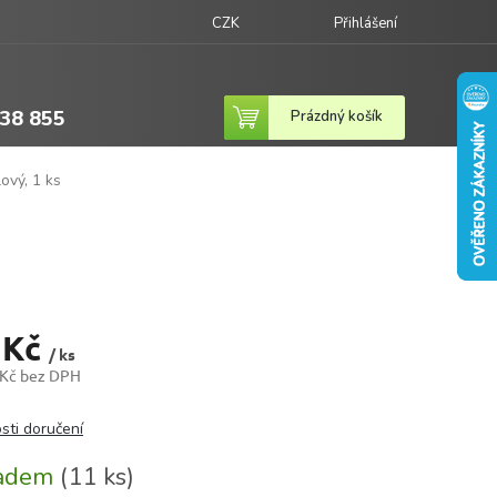
CZK
Přihlášení
38 855
Nákupní
Prázdný košík
košík
lový, 1 ks
 Kč
/ ks
 Kč bez DPH
sti doručení
ladem
(11 ks)