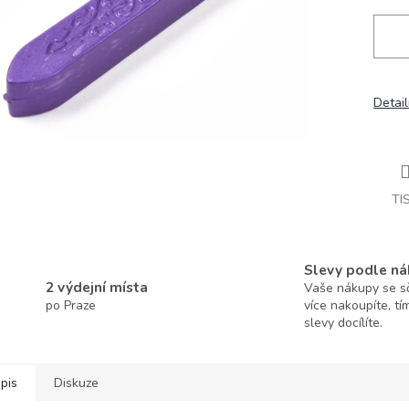
Detail
TI
Slevy podle ná
2 výdejní místa
Vaše nákupy se sčí
po Praze
více nakoupíte, tí
slevy docílíte.
pis
Diskuze