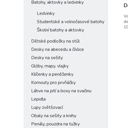
Batohy, aktovky a ledvinky
D
Ledvinky
Vo
Studentské a volnočasové batohy
do
10
Školní batohy a aktovky
Dětské podložky na stůl
Desky na abecedu a číslice
Desky na sešity
Glóby, mapy, vlajky
Klíčenky a peněženky
Kornouty pro prvňáčky
Láhve na pití a boxy na svačinu
Lepidla
Lupy zvětšovací
Obaly na sešity a knihy
Penály, pouzdra na tužky