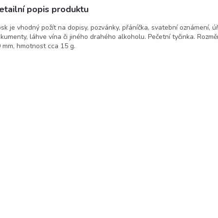
etailní popis produktu
sk je vhodný požít na dopisy, pozvánky, přáníčka, svatební oznámení, ú
kumenty, láhve vína či jiného drahého alkoholu. Pečetní tyčinka. Rozměr
 mm, hmotnost cca 15 g.