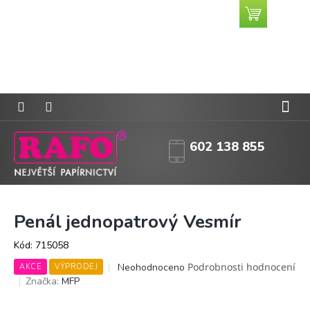
Přejít
Nákupní
CZK
na
košík
obsah
602 138 855
Penál jednopatrový Vesmír
Kód:
715058
Průměrné
Podrobnosti hodnocení
Neohodnoceno
AKCE
VÝPRODEJ
hodnocení
Značka:
MFP
produktu
je