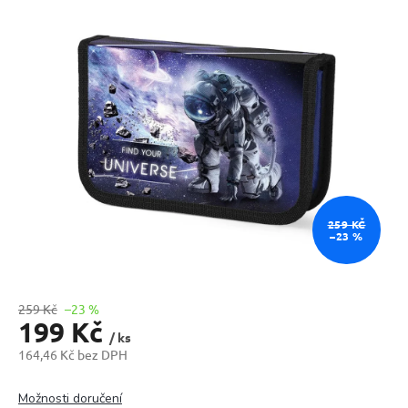
0,0
z
5
hvězdiček.
259 KČ
–23 %
259 Kč
–23 %
199 Kč
/ ks
164,46 Kč bez DPH
Měrná
cena:
Možnosti doručení