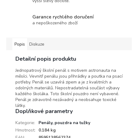
vyšší slevy docílíte.
Garance rychlého doručení
a nepoškozeného zboží
Popis
Diskuze
Detailní popis produktu
Jednopatrový školní penál s motivem astronauta na
měsíci. Vevnitř penálu jsou přihrádky a poutka na psací
potřeby. Penál se uzavírá zipem a je z kvalitních a
odolných materiálů. Nepostradatelná součást výbavy
každého školáka. Toto školní pouzdro není vybavené.
Penál je zdravotně nezávadný a neobsahuje toxické
látky.
Doplňkové parametry
Kategorie
:
Penály, pouzdra na tužky
Hmotnost
:
0.184 kg
EAN
:
8595138562374