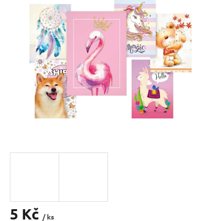
0,0
z
5
hvězdiček.
5 Kč
/ ks