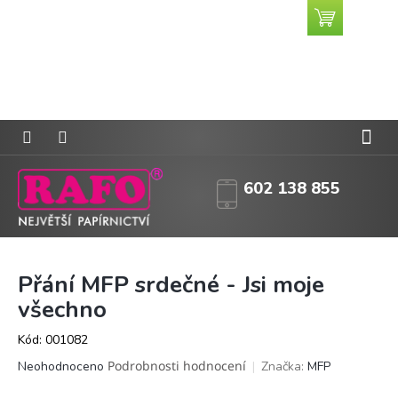
Přejít
Nákupní
CZK
na
košík
obsah
602 138 855
Přání MFP srdečné - Jsi moje
všechno
Kód:
001082
Průměrné
Podrobnosti hodnocení
Značka:
MFP
Neohodnoceno
hodnocení