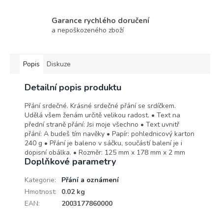
Garance rychlého doručení
a nepoškozeného zboží
Popis
Diskuze
Detailní popis produktu
Přání srdečné. Krásné srdečné přání se srdíčkem.
Udělá všem ženám určitě velikou radost. • Text na
přední straně přání: Jsi moje všechno • Text uvnitř
přání: A budeš tím navěky • Papír: pohlednicový karton
240 g • Přání je baleno v sáčku, součástí balení je i
dopisní obálka. • Rozměr: 125 mm x 178 mm x 2 mm
Doplňkové parametry
Kategorie
:
Přání a oznámení
Hmotnost
:
0.02 kg
EAN
:
2003177860000