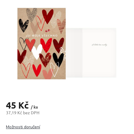
produktu
je
0,0
z
5
hvězdiček.
45 Kč
/ ks
37,19 Kč bez DPH
Měrná
cena:
Možnosti doručení