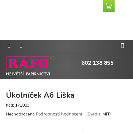
Přejít
Nákupní
CZK
na
košík
obsah
602 138 855
Úkolníček A6 Liška
Kód:
171883
Průměrné
Podrobnosti hodnocení
Značka:
MFP
Neohodnoceno
hodnocení
produktu
je