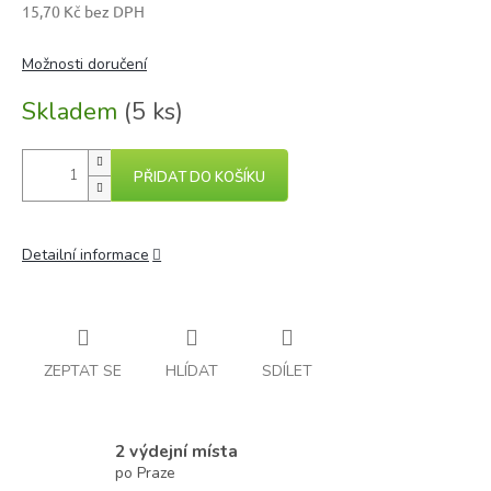
15,70 Kč bez DPH
Měrná
cena:
Možnosti doručení
Skladem
(5 ks)
PŘIDAT DO KOŠÍKU
Detailní informace
ZEPTAT SE
HLÍDAT
SDÍLET
2 výdejní místa
po Praze