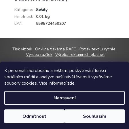
Kategorie
:
Sešity
Hmotnost
:
0.01 kg
EAN
:
8595724450207
Z
Tisk vizitek
On-line tiskárna RAFO
Potisk textilu rychle
á
Výroba razítek
Výroba reklamních plachet
p
a
K personalizaci obsahu a reklam, poskytování funkcí
t
sociálních médií a analýze naší návštěvnosti využíváme
í
Copyright 2026
RAFOshop
. Všechna práva vyhrazena.
Upravit nastavení
soubory cookies. Více informací
zde
.
cookies
Grafický návrh vytvořil a na Shoptet implementoval
Tomáš Hlad
&
Nastavení
Shoptetak.cz
.
Odmítnout
Souhlasím
Vytvořil Shoptet